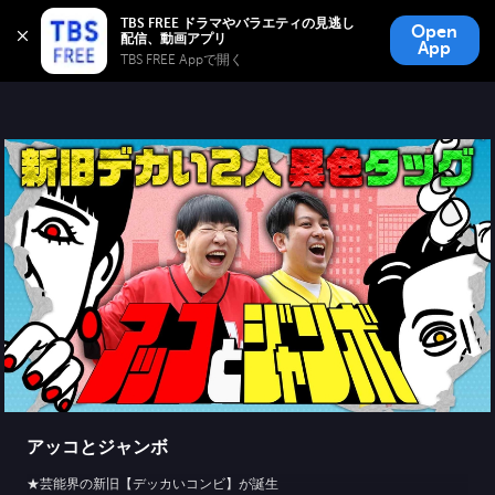
TBS FREE
TBS FREE ドラマやバラエティの見逃し
Open
無料見逃し配信
App
TBS FREE Appで開く 
アッコとジャンボ
★芸能界の新旧【デッカいコンビ】が誕生