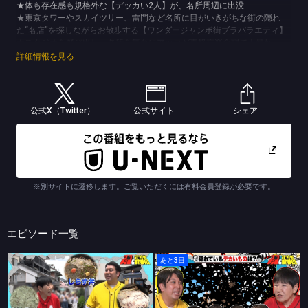
★体も存在感も規格外な【デッカい2人】が、名所周辺に出没
★東京タワーやスカイツリー、雷門など名所に目がいきがちな街の隠れ
た“名店”を探しながらお散歩する【ワンダージャンボ街ブラバラエティ】
★スタジオを飛び出し、名所を舞台にアッコが喜怒哀楽全開で大暴れ
★忖度なしにズバズバ話す2人のコンビネーションにも注目
詳細情報を見る
(C)ジーヤマtv/TBS
公式X（Twitter）
公式サイト
シェア
※別サイトに遷移します。ご覧いただくには有料会員登録が必要です。
エピソード一覧
あと3日
アッコとジャンボ
アッコとジャンボ
第18話 夏休み争奪戦イン江の島前編
第17話 秋葉原で白熱クイズバトル後半戦！！