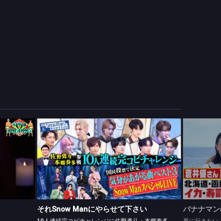
それSnow Manにやらせて下さい
10人連続完コピチャレンジに佐野勇斗・本郷奏多参戦＆Snow Man SPライブ
夏に行きた
それSnow Manにやらせて下さい
バナナマン