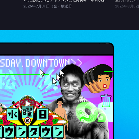
10人連続完コピチャレンジに佐野勇斗・本郷奏多参戦＆Snow Man SPライブ
2026年7月31日（金）放送分
2026年8月