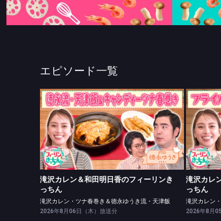
エピソード一覧
滝沢カレン＆和田明日香のフィーリンきっちん
滝沢カ
滝沢カレン・ツナ春巻き＆徳永ゆうき流・天津飯
滝沢カ
滝沢カレン＆和田明日香のフィーリンき
滝沢カレ
っちん
っちん
滝沢カレン・ツナ春巻き＆徳永ゆうき流・天津飯
滝沢カレン
2026年8月06日（木）放送分
2026年8月