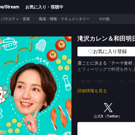
ve/Stream
お気に入り・視聴中
バラエティ・音楽
報道・情報・ドキュメンタリー
その他
滝沢カレン＆和田明
お気に入り登録
週ごとに決まる「テーマ食材
とフィーリングで料理を作り上
〜料理に正解はない、作って
ルールや細かい工程に縛られ
詳細情報を見る
しながら斬新なレシピを開発
(C)TBS/ジーヤマtv
公式X（Twitter）