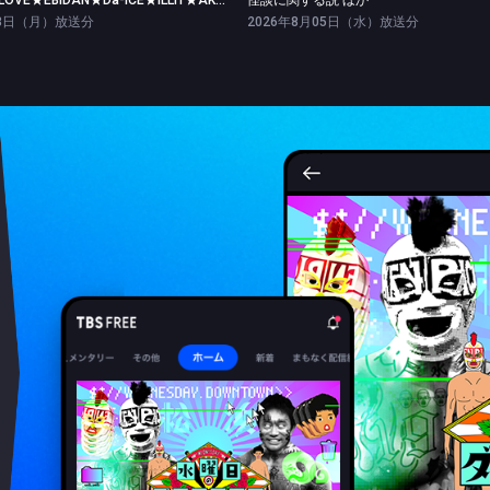
【Part.1】＝LOVE★EBiDAN★Da-iCE★ILLIT★AKB48
怪談に関する説 ほか
03日（月）放送分
2026年8月05日（水）放送分