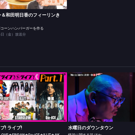
ン＆和田明日香のフィーリンき
がコーンハンバーガーを作る
24日（金）放送分
CDTV ライブ! ライブ!
水曜日のダウンタウン
【Part.1】＝LOVE★EBiDAN★Da-iCE★ILLIT★AKB48
怪談に関する説 ほか
イブ! ライブ!
水曜日のダウンタウン