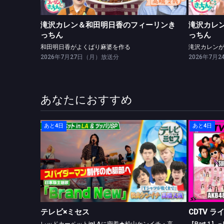
滝沢カレン＆和田明日香のフィーリンき
滝沢カレ
っちん
っちん
和田明日香がよくばり麻婆を作る
滝沢カレン
2026年7月27日（月）放送分
2026年7月
あなたにおすすめ
あと4日
あと4日
テレビ×ミセス
レッドカーペットinLAに密着★松山ケンイチ・高橋文哉ツッパリ勝負！
テレビ×ミセス
CDTV ラ