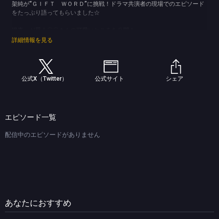
架純が“ＧＩＦＴ ＷＯＲＤ”に挑戦！ドラマ共演者の現場でのエピソード
をたっぷり語ってもらいました☆
堤真一が思う〇〇さんの可愛いところを公開！
山田裕貴が撮影で「好きになっちゃった」共演者とは！？
詳細情報を見る
有村架純は撮影現場で漫才コンビを見つける！？
日曜劇場『ＧＩＦＴ』にぜひご期待ください！！
(C)TBS
公式X（Twitter）
公式サイト
シェア
エピソード一覧
配信中のエピソードがありません
あなたにおすすめ