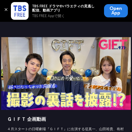
TBS FREE
TBS FREE ドラマやバラエティの見逃し
Open
無料見逃し配信
App
TBS FREE Appで開く 
ＧＩＦＴ 企画動画
４月スタートの日曜劇場『ＧＩＦＴ』に出演する堤真一、山田裕貴、有村