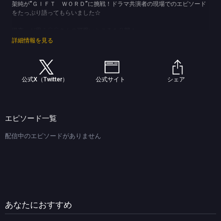
架純が“ＧＩＦＴ ＷＯＲＤ”に挑戦！ドラマ共演者の現場でのエピソード
をたっぷり語ってもらいました☆
堤真一が思う〇〇さんの可愛いところを公開！
山田裕貴が撮影で「好きになっちゃった」共演者とは！？
詳細情報を見る
有村架純は撮影現場で漫才コンビを見つける！？
日曜劇場『ＧＩＦＴ』にぜひご期待ください！！
(C)TBS
公式X（Twitter）
公式サイト
シェア
エピソード一覧
配信中のエピソードがありません
あなたにおすすめ