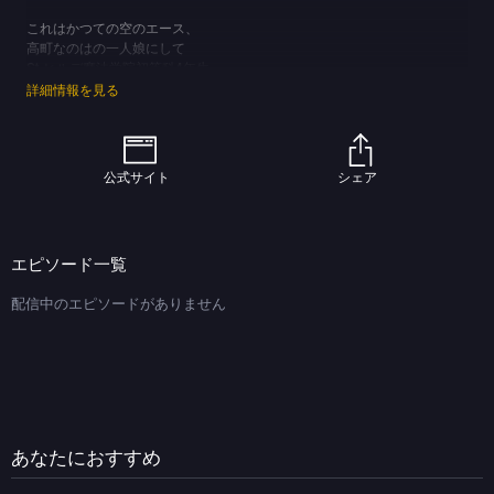
これはかつての空のエース、
高町なのはの一人娘にして
St.ヒルデ魔法学院初等科4年生、
高町ヴィヴィオの鮮烈な物語。
詳細情報を見る
(C)NANOHA ViVid PROJECT
公式サイト
シェア
エピソード一覧
配信中のエピソードがありません
あなたにおすすめ