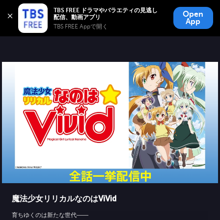
TBS FREE
TBS FREE ドラマやバラエティの見逃し
Open
無料見逃し配信
App
TBS FREE Appで開く 
魔法少女リリカルなのはViVid
育ちゆくのは新たな世代――