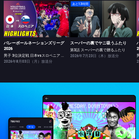
あと13時間
バレーボールネーションズリーグ2026
スーパーの裏でヤニ吸うふたり
男子 3位決定戦 日本vsスロベニア ハイライト
第3話 スーパーの裏で贈るふたり
バレーボールネーションズリーグ
スーパーの裏でヤニ吸うふたり
2026
2
第3話 スーパーの裏で贈るふたり
男子 3位決定戦 日本vsスロベニア ハイライト
2026年7月23日（木）放送分
2026年8月03日（月）放送分