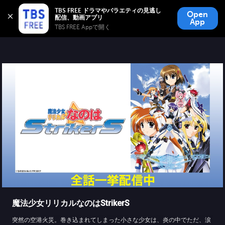
TBS FREE
TBS FREE ドラマやバラエティの見逃し
Open
無料見逃し配信
App
TBS FREE Appで開く 
魔法少女リリカルなのはStrikerS
突然の空港火災。巻き込まれてしまった小さな少女は、炎の中でただ、涙