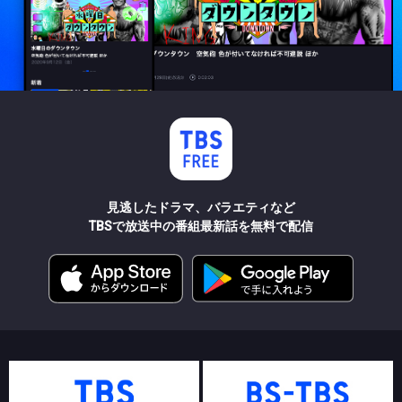
見逃したドラマ、バラエティなど
TBSで放送中の番組最新話を無料で配信