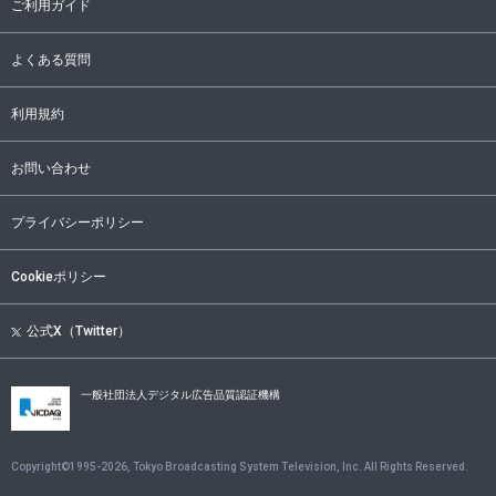
ご利用ガイド
よくある質問
利用規約
お問い合わせ
プライバシーポリシー
Cookieポリシー
公式X（Twitter）
一般社団法人デジタル広告品質認証機構
Copyright©1995-
2026
, Tokyo Broadcasting System Television, Inc. All Rights Reserved.