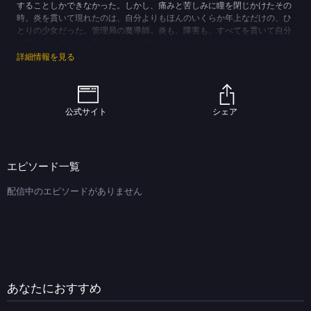
することしかできなかった。しかし、痛みと苦しみに瞳を閉じかけたその
時。炎を貫いて現れたのは、自分よりもほんのいくらか年上なだけの、ひ
とりの少女だった。管理局の魔導師。炎も、障害も、すべてを貫いて自分
を助け出してくれた年上の少女の姿に、小さな少女はまた涙した。それは
悲しみや痛みの涙ではなく無力な自分と、痛みと苦しみを前に、なにもで
詳細情報を見る
きない自分の弱さへの涙だった。小さな少女は心に決めた。「強くなる」
ことを。４年の時が過ぎ、小さな少女の手足と背丈は、あの時出会った年
上の少女と同じくらいには伸びていた。小さな少女はいくらか前、あの時
自分を助けてくれた年上の少女の名前を知った。「高町なのは」それは、
公式サイト
シェア
管理局航空部隊のエースオブエース。雲の彼方、空の向こうよりまだ遠
い、星のような存在だった。しかし、小さな少女はもう決めていた。空を
飛ぶことができなくても、星にたどり着くことができなくとも。自分の足
で大地に立って自分の腕で、空に向かって、星に向かって手を伸ばすこ
エピソード一覧
と。小さな少女は、空を見上げる。スバル・ナカジマ、１５歳。憧れに向
かって、前に進むために。
配信中のエピソードがありません
(C)なのはStrikerS PROJECT
あなたにおすすめ