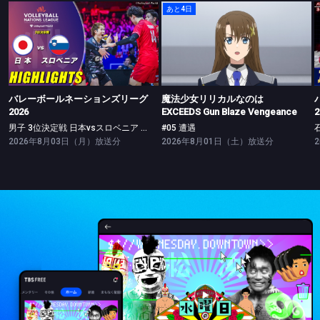
あと4日
バレーボールネーションズリーグ2026
魔法少女リリカルなのは EXCEEDS Gun Blaze Vengeance
男子 3位決定戦 日本vsスロベニア ハイライト
#05 遭遇
バレーボールネーションズリーグ
魔法少女リリカルなのは
2026
EXCEEDS Gun Blaze Vengeance
2
男子 3位決定戦 日本vsスロベニア ハイライト
#05 遭遇
2026年8月03日（月）放送分
2026年8月01日（土）放送分