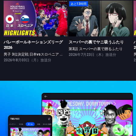
あと13時間
バレーボールネーションズリーグ2026
スーパーの裏でヤニ吸うふたり
男子 3位決定戦 日本vsスロベニア ハイライト
第3話 スーパーの裏で贈るふたり
バレーボールネーションズリーグ
スーパーの裏でヤニ吸うふたり
2026
2
第3話 スーパーの裏で贈るふたり
男子 3位決定戦 日本vsスロベニア ハイライト
2026年7月23日（木）放送分
2026年8月03日（月）放送分