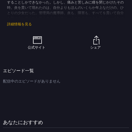
することしかできなかった。しかし、痛みと苦しみに瞳を閉じかけたその
時。炎を貫いて現れたのは、自分よりもほんのいくらか年上なだけの、ひ
とりの少女だった。管理局の魔導師。炎も、障害も、すべてを貫いて自分
を助け出してくれた年上の少女の姿に、小さな少女はまた涙した。それは
悲しみや痛みの涙ではなく無力な自分と、痛みと苦しみを前に、なにもで
詳細情報を見る
きない自分の弱さへの涙だった。小さな少女は心に決めた。「強くなる」
ことを。４年の時が過ぎ、小さな少女の手足と背丈は、あの時出会った年
上の少女と同じくらいには伸びていた。小さな少女はいくらか前、あの時
自分を助けてくれた年上の少女の名前を知った。「高町なのは」それは、
公式サイト
シェア
管理局航空部隊のエースオブエース。雲の彼方、空の向こうよりまだ遠
い、星のような存在だった。しかし、小さな少女はもう決めていた。空を
飛ぶことができなくても、星にたどり着くことができなくとも。自分の足
で大地に立って自分の腕で、空に向かって、星に向かって手を伸ばすこ
エピソード一覧
と。小さな少女は、空を見上げる。スバル・ナカジマ、１５歳。憧れに向
かって、前に進むために。
配信中のエピソードがありません
(C)なのはStrikerS PROJECT
あなたにおすすめ