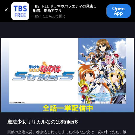
TBS FREE
TBS FREE ドラマやバラエティの見逃し
Open
無料見逃し配信
App
TBS FREE Appで開く 
魔法少女リリカルなのはStrikerS
突然の空港火災。巻き込まれてしまった小さな少女は、炎の中でただ、涙