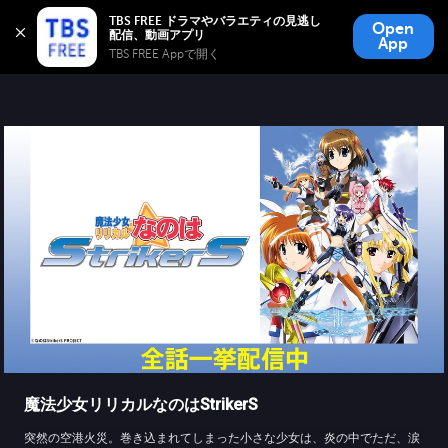
TBS FREE
TBS FREE ドラマやバラエティの見逃し
Open
無料見逃し配信
App
TBS FREE Appで開く 
魔法少女リリカルなのはStrikerS
突然の空港火災。巻き込まれてしまった小さな少女は、炎の中でただ、涙