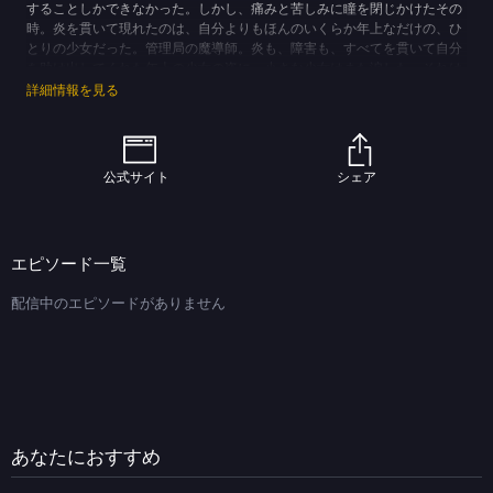
することしかできなかった。しかし、痛みと苦しみに瞳を閉じかけたその
時。炎を貫いて現れたのは、自分よりもほんのいくらか年上なだけの、ひ
とりの少女だった。管理局の魔導師。炎も、障害も、すべてを貫いて自分
を助け出してくれた年上の少女の姿に、小さな少女はまた涙した。それは
悲しみや痛みの涙ではなく無力な自分と、痛みと苦しみを前に、なにもで
詳細情報を見る
きない自分の弱さへの涙だった。小さな少女は心に決めた。「強くなる」
ことを。４年の時が過ぎ、小さな少女の手足と背丈は、あの時出会った年
上の少女と同じくらいには伸びていた。小さな少女はいくらか前、あの時
自分を助けてくれた年上の少女の名前を知った。「高町なのは」それは、
公式サイト
シェア
管理局航空部隊のエースオブエース。雲の彼方、空の向こうよりまだ遠
い、星のような存在だった。しかし、小さな少女はもう決めていた。空を
飛ぶことができなくても、星にたどり着くことができなくとも。自分の足
で大地に立って自分の腕で、空に向かって、星に向かって手を伸ばすこ
エピソード一覧
と。小さな少女は、空を見上げる。スバル・ナカジマ、１５歳。憧れに向
かって、前に進むために。
配信中のエピソードがありません
(C)なのはStrikerS PROJECT
あなたにおすすめ