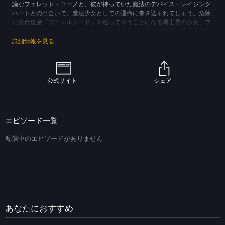
議なフェレット・ユーノと、彼が持っていた魔法のデバイス・レイジング
ハートとの出会いで、魔法少女としての運命に巻き込まれてしまう。危険
な古代遺産「ジュエルシード」を巡って争うことになる異世界の少女、フ
ェイト・テスタロッサとの出会いや次元世界を管理する時空管理局の介入
から事態は激しさを増し、戦いの日々へとなのはは向かい合ってゆく。悲
詳細情報を見る
しい運命を背負ったフェイトにひかれ、同じ寂しさを分かち合いたいと願
ったなのは。「友達に、なりたいんだ」思いを届けるため、なのはは自ら
が得た魔法を手に、フェイトと、運命との戦いを選んだ―――。
(C)なのはPROJECT
公式サイト
シェア
エピソード一覧
配信中のエピソードがありません
あなたにおすすめ