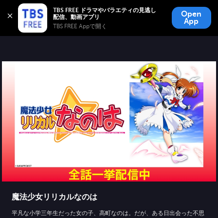
TBS FREE
TBS FREE ドラマやバラエティの見逃し
Open
無料見逃し配信
App
TBS FREE Appで開く 
魔法少女リリカルなのは
平凡な小学三年生だった女の子、高町なのは。だが、ある日出会った不思