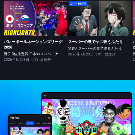
あと10時間
バレーボールネーションズリーグ2026
スーパーの裏でヤニ吸うふたり
男子 3位決定戦 日本vsスロベニア ハイライト
第3話 スーパーの裏で贈るふたり
バレーボールネーションズリーグ
スーパーの裏でヤニ吸うふたり
2026
2
第3話 スーパーの裏で贈るふたり
男子 3位決定戦 日本vsスロベニア ハイライト
2026年7月23日（木）放送分
2026年8月03日（月）放送分