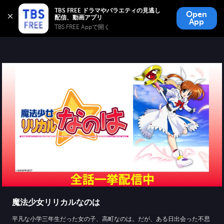
TBS FREE
TBS FREE ドラマやバラエティの見逃し
Open
無料見逃し配信
App
TBS FREE Appで開く 
魔法少女リリカルなのは
平凡な小学三年生だった女の子、高町なのは。だが、ある日出会った不思