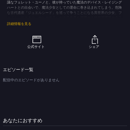
議なフェレット・ユーノと、彼が持っていた魔法のデバイス・レイジング
ハートとの出会いで、魔法少女としての運命に巻き込まれてしまう。危険
な古代遺産「ジュエルシード」を巡って争うことになる異世界の少女、フ
ェイト・テスタロッサとの出会いや次元世界を管理する時空管理局の介入
から事態は激しさを増し、戦いの日々へとなのはは向かい合ってゆく。悲
詳細情報を見る
しい運命を背負ったフェイトにひかれ、同じ寂しさを分かち合いたいと願
ったなのは。「友達に、なりたいんだ」思いを届けるため、なのはは自ら
が得た魔法を手に、フェイトと、運命との戦いを選んだ―――。
(C)なのはPROJECT
公式サイト
シェア
エピソード一覧
配信中のエピソードがありません
あなたにおすすめ