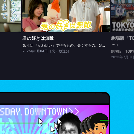
君の好きは無敵
劇場版「
ら
第４話 「かわいい」で得るもの、失くすもの、始まる♥もの
劇場版「
君の好きは無敵
劇場版「TO
～」
第４話 「かわいい」で得るもの、失くすもの、始まる♥もの
2026年8月04日（火）放送分
劇場版「TOK
2025年7月