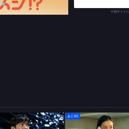
生徒たちとの接し方に戸惑い
さらに、“鮨アカデミー”の
※別サイト
時聡真が出演。みなとの最愛
新しいことを始めるのに「時
に生きることに悩み、楽しむ
(C)TBS
あと5日