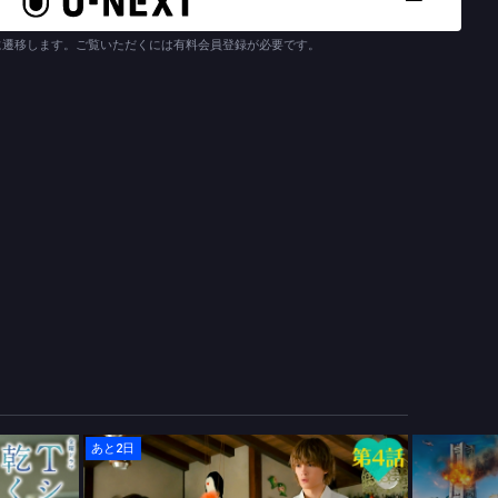
がある。実はみなとの働くスーパーの常連客で…。
個性豊かなクラスメイト役で佐野史郎、ファーストサマーウイカ、山
に遷移します。ご覧いただくには有料会員登録が必要です。
の息子を中沢元紀が演じる。
すでに遅し」なんてことはない！夢も仕事も恋も友情も、真っすぐ
大人たちの姿が観る人すべての日々の心の詰まりをほぐしていく！
あと2日