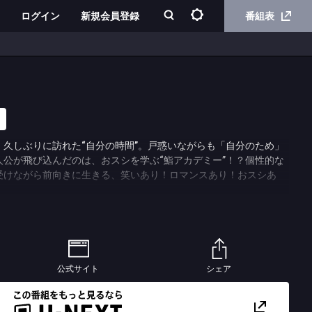
ログイン
新規会員登録
番組表
、久しぶりに訪れた“自分の時間”。戸惑いながらも「自分のため」
人公が飛び込んだのは、おスシを学ぶ“鮨アカデミー”！？個性的な
受けながら前向きに生きる、笑いあり！ロマンスあり！おスシあ
待山みなと（まちやま・みなと）。子育て卒業という大きな一区切
に自分の時間と向き合うことになる。これまでいつも「誰かのた
みなとが、ひょんなことから足を踏み入れたのは、３か月で鮨職人
ー”。様々な出会いによって、みなとは「自分のため」に生きる一歩
公式サイト
シェア
る“鮨アカデミー”の堅物講師・大江戸海弥（おおえど・うみや）を
る事情から他人と深く関わるのを避けてきた大江戸は、春から講師
。鮨へのリスペクトが強すぎる職人気質ゆえ、タイパ重視の現代や