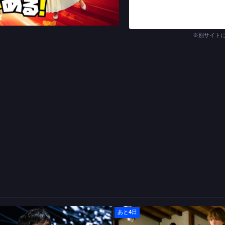
を１９８７年の夏に向かわせ
するように指示するが、運命
一方、市郎は“あの日”を思
ラドクスは起こさないで」と
※別サイト
行こうとする純子を引き止め
客が…。
再び２０２６年――。渚は報
員の平じゅん子（江口のりこ
とを熱弁すると面倒そうな顔
がSNSで政治的発言をして
か？」と、政治について発言
同じ頃、市郎が２０３６年に
か…しないか…その瀬戸際で
市郎はとんでもない行動を起
孫・渚の未来も娘・純子の未
た。時代を超えて試される市
(C)TBSスパークル／TBS
あと4日