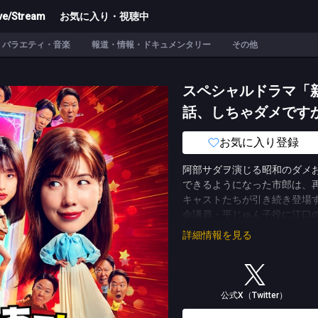
ve/Stream
お気に入り・視聴中
バラエティ・音楽
報道・情報・ドキュメンタリー
その他
スペシャルドラマ「
話、しちゃダメです
お気に入り登録
阿部サダヲ演じる昭和のダメ
できるようになった市郎は、
キャストたちが引き続き登場
会議員・平じゅん子役に江口
【ストーリー】
詳細情報を見る
２０２６年の新年――。喫茶「
ると、壁を突き破って昭和か
昌和（小野武彦）を連れて現
い、再びやってきたのだ。
公式X（Twitter）
好きな時代に行けるようにな