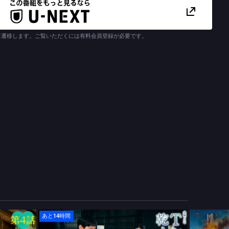
、娘の純子（河合優実）と犬島ユズル（錦戸亮）との出会いを阻止
の出会いは避けられなかった。
い出し１９９５年１月、阪神・淡路大震災の前日にいた。「タイムパ
言う井上（三宅弘城）を尻目に、小川家にいる市郎を神戸に連れて
に遷移します。ご覧いただくには有料会員登録が必要です。
るよう、９５年の市郎を説得するはずが、そこには思いがけない先
道局に異動になり、政治特番担当に。その番組に出演した都議会議
）の発言や政治姿勢に感銘し、傾倒していく。しかし、渚が平のこ
になる秋津真彦（磯村勇斗）たち。折しも、八嶋智人（八嶋智人）
炎上したばかり。渚は「政治の話嫌い？真面目な話しちゃダメです
してはいけない世間の風潮に怒りをぶちまけるのだった。
行くと、平が総理に推薦されていた。日本初の女性総理が誕生する
、ある事件が勃発。それは渚にも関わることで、その未来を知った
こす…！？
来も守りたい市郎には、家族や仲間を想う真っ直ぐな気持ちがあっ
郎の決意は、果たして――！？
あと14時間