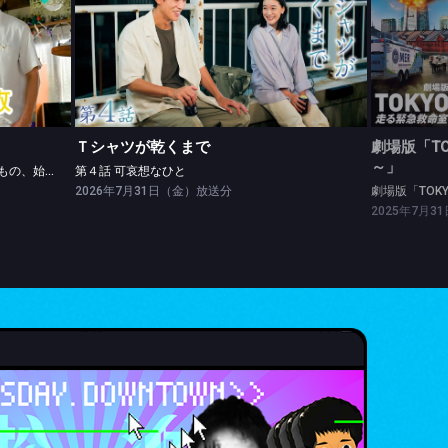
Ｔシャツが乾くまで
劇場版「
第４話 「かわいい」で得るもの、失くすもの、始まる♥もの
第４話 可哀想なひと
劇場版「
Ｔシャツが乾くまで
劇場版「TO
～」
第４話 「かわいい」で得るもの、失くすもの、始まる♥もの
第４話 可哀想なひと
2026年7月31日（金）放送分
劇場版「TOK
2025年7月