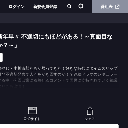
ログイン
新規会員登録
番組表
新年早々 不適切にもほどがある！～真面目な
か？～」
おやじ・小川市郎たちが帰ってきた！好きな時代にタイムスリップ
再び不適切発言で人々をかき回すのか！？連続ドラマのレギュラー
する中、今回は歯に衣着せぬコメントで国民に支持されていく都議
のりこも出演！
SCANDAL」で犬島渚（仲里依紗）がカレンダーを掛け替えてい
ら小川市郎（阿部サダヲ）がマスター（袴田吉彦）と８３歳の井上
れる。井上（８３）の技術によって生まれた“タイムトンネル”を使
公式サイト
シェア
った“タイムトンネル”で、さっそく市郎は向坂キヨシ（坂元愛登）