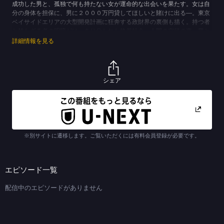
成功した男と、孤独で何も持たない女が運命的な出会いを果たす。女は自
分の身体を担保に、男に２０００万円貸してほしいと賭けに出る―。東京
ベイサイドエリアの大型開発計画に狂奔する政財界の裏側も描く。持つ者
と持たざる者の明暗がはっきり分かれた格差社会、人間の究極の姿、業と
欲、そして痛切な男女の愛憎を描いたドラマ。
詳細情報を見る
共演は長谷川京子、井川遥、堺雅人、笹野高史、高岡早紀、古手川祐子ほ
か。
※【自殺】を含む場面がありますが、作品のオリジナリティを尊重し放送
当時のまま配信いたします。
シェア
(C)TBSスパークル／TBS (C)五味川純平
※別サイトに遷移します。ご覧いただくには有料会員登録が必要です。
エピソード一覧
配信中のエピソードがありません