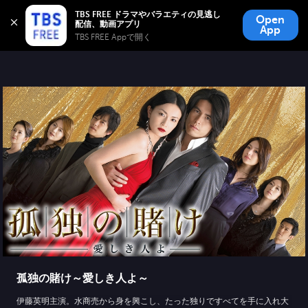
TBS FREE
TBS FREE ドラマやバラエティの見逃し
Open
無料見逃し配信
App
TBS FREE Appで開く 
孤独の賭け～愛しき人よ～
伊藤英明主演。水商売から身を興こし、たった独りですべてを手に入れ大