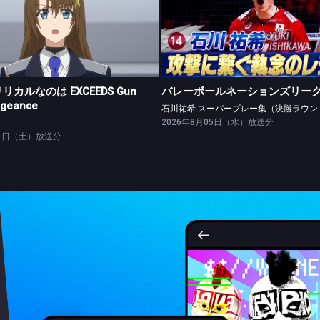
魔法少女リリカルなのは EXCEEDS Gun Blaze Vengeance
バレーボールネーションズリーグ20
#05 遭遇
石川祐希 スーパープレー集（決勝ラ
カルなのは EXCEEDS Gun
バレーボールネーションズリーグ2
ngeance
石川祐希 スーパープレー集（決勝ラウン
2026年8月05日（水）放送分
01日（土）放送分