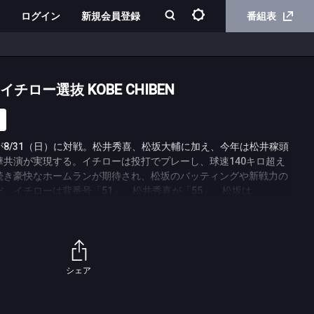
ログイン
新規会員登録
番組表
イチロー選抜 KOBE CHIBEN
8/31（日）に対戦。松井秀喜、松坂大輔に加え、今年は松井稼頭
共演が実現する。イチローは投打でプレーし、球速140キロ超え
続き豪快なホームランが期待され、松坂のバッティングや新戦力の
。イチローは背番号「51」、松井秀喜が「55」、松坂は
と代名詞の番号を背負う雄姿がよみがえる。この試合は「高校野球
環で2021年からスタート。5年連続の開催で、元メジャーリーガ
来を担う高校生に真剣勝負を通してエールを送る。
シェア