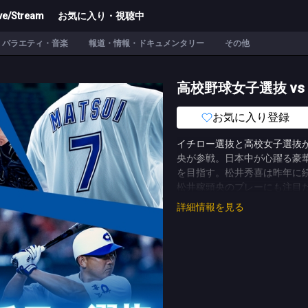
ve/Stream
お気に入り・視聴中
バラエティ・音楽
報道・情報・ドキュメンタリー
その他
高校野球女子選抜 vs 
お気に入り登録
イチロー選抜と高校女子選抜が
央が参戦。日本中が心躍る豪華
を目指す。松井秀喜は昨年に
松井稼頭央のプレーにも注目だ
「18」、松井稼頭央も「7」
詳細情報を見る
女子選抜強化プログラム」の一
ー4人が日本の女子野球の未
(C)TBS