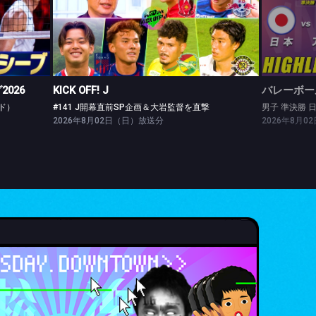
26
KICK OFF! J
バレ
ウンド）
#141 J開幕直前SP企画＆大岩監督を直撃
男子 
026
KICK OFF! J
バレーボー
ド）
#141 J開幕直前SP企画＆大岩監督を直撃
男子 準決勝 
2026年8月02日（日）放送分
2026年8月