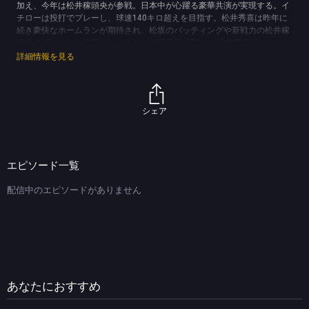
加え、今年は松井稼頭央が参戦。日本中が心躍る豪華共演が実現する。イ
チローは投打でプレーし、球速140キロ超えを目指す。松井秀喜は昨年に
続き豪快なホームランが期待され、松坂のバッティングや新戦力の松井稼
頭央のプレーにも注目だ。イチローは背番号「51」、松井秀喜が
「55」、松坂は「18」、松井稼頭央も「7」と代名詞の番号を背負う雄姿
詳細情報を見る
がよみがえる。この試合は「高校野球女子選抜強化プログラム」の一環で
2021年からスタート。5年連続の開催で、元メジャーリーガー4人が日本
の女子野球の未来を担う高校生に真剣勝負を通してエールを送る。
(C)TBS
シェア
エピソード一覧
配信中のエピソードがありません
あなたにおすすめ