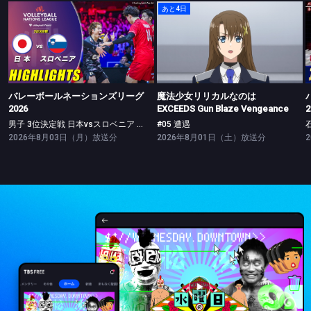
あと4日
バレーボールネーションズリーグ2026
魔法少女リリカルなのは EXCEEDS Gun Blaze Vengeance
男子 3位決定戦 日本vsスロベニア ハイライト
#05 遭遇
バレーボールネーションズリーグ
魔法少女リリカルなのは
2026
EXCEEDS Gun Blaze Vengeance
2
男子 3位決定戦 日本vsスロベニア ハイライト
#05 遭遇
2026年8月03日（月）放送分
2026年8月01日（土）放送分