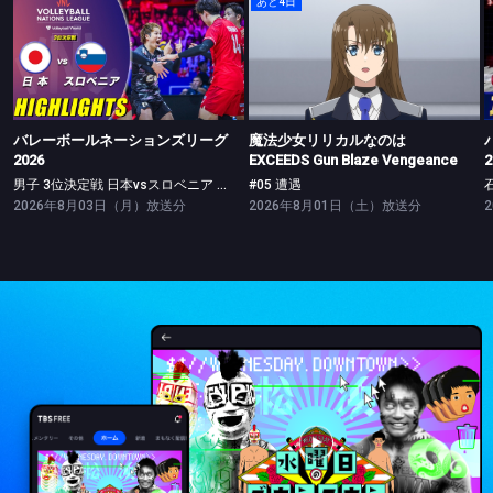
あと4日
バレーボールネーションズリーグ2026
魔法少女リリカルなのは EXCEEDS Gun Blaze Vengeance
男子 3位決定戦 日本vsスロベニア ハイライト
#05 遭遇
バレーボールネーションズリーグ
魔法少女リリカルなのは
2026
EXCEEDS Gun Blaze Vengeance
2
男子 3位決定戦 日本vsスロベニア ハイライト
#05 遭遇
2026年8月03日（月）放送分
2026年8月01日（土）放送分