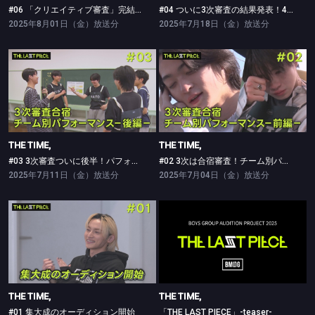
#06 「クリエイティブ審査」完結！涙の通過者発表
#04 ついに3次審査の結果発表！4次審査に進むのは誰？
2025年8月01日（金）放送分
2025年7月18日（金）放送分
THE TIME,
THE TIME,
#03 3次審査ついに後半！パフォーマンスをたっぷり
#02 3次は合宿審査！チーム別パフォーマンス前編
THE TIME,
THE TIME,
#03 3次審査ついに後半！パフォーマンスをたっぷり
#02 3次は合宿審査！チーム別パフォーマンス前編
2025年7月11日（金）放送分
2025年7月04日（金）放送分
THE TIME,
THE TIME,
#01 集大成のオーディション開始
「THE LAST PIECE」-teaser-
THE TIME,
THE TIME,
#01 集大成のオーディション開始
「THE LAST PIECE」-teaser-