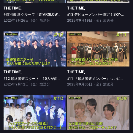
THE TIME,
THE TIME,
#特別編 新グループ「STARGLOW」テレビ初！生パフォーマンス披露
#13 デビューメンバー決定！SKY-HIが思い描くグループとは？
2025年9月26日（金）放送分
2025年9月19日（金）放送分
THE TIME,
THE TIME,
#12 最終審査スタート！10人が曲に込めた思いとは？
#11 「最終審査メンバー」ついに発表！14人の絆…そして涙の別れ
THE TIME,
THE TIME,
#12 最終審査スタート！10人が曲に込めた思いとは？
#11 「最終審査メンバー」ついに発表！14人の絆…そして涙の別れ
2025年9月12日（金）放送分
2025年9月05日（金）放送分
THE TIME,
THE TIME,
#10 「VSプロアーティスト審査」の全貌が明らかに…14人がBE:FIRSTに立ち向かう！
#09 「ガチプロ審査」始動！謎を秘めた審査の本当の内容とは？！