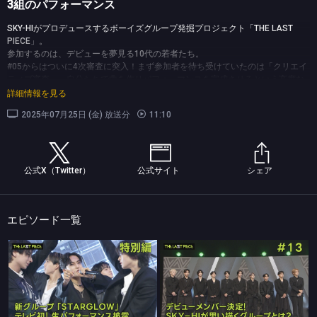
3組のパフォーマンス
SKY-HIがプロデュースするボーイズグループ発掘プロジェクト「THE LAST
PIECE」。
参加するのは、デビューを夢見る10代の若者たち。
#05からはついに4次審査に突入！まず参加者を待ち受けていたのは「クリエイ
ティブ審査」。自分たちで曲を作りパフォーマンスを完成させるという高度な
オーディションを、THE TIME,レポーターの松丸友紀が取材！一体どんなパフォ
詳細情報を見る
ーマンスになるのか？前半３組をお届け！
2025年07月25日 (金) 放送分
11:10
(C)TBS
公式X（Twitter）
公式サイト
シェア
エピソード一覧
THE TIME,
THE TIME,
#特別編 新グループ「STARGLOW」テレビ初！生パフォーマンス披露
#13 デビューメンバー決定！SKY-HIが思い描くグループとは？