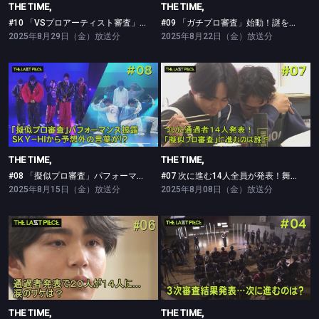
THE TIME,
THE TIME,
#10 「VSプロアーティスト審査」の全貌が明らかに…14人がBE:FIRSTに立ち向かう！
#09 「ガチプロ審査」始動！謎を秘めた審査の本当の内容とは？！
2025年8月29日（金）放送分
2025年8月22日（金）放送分
THE TIME,
THE TIME,
#08 「擬似プロ審査」パフォーマンス披露！SKY-HIから予想外の言葉が！？
#07 次に進む14人全員が発表！舞台は「擬似プロ審査」へ！
THE TIME,
THE TIME,
#08 「擬似プロ審査」パフォーマンス披露！SKY-HIから予想外の言葉が！？
#07 次に進む14人全員が発表！舞台は「擬似プロ審査」へ！
2025年8月15日（金）放送分
2025年8月08日（金）放送分
THE TIME,
THE TIME,
#06 「クリエイティブ審査」完結！涙の通過者発表
#04 ついに3次審査の結果発表！4次審査に進むのは誰？
THE TIME,
THE TIME,