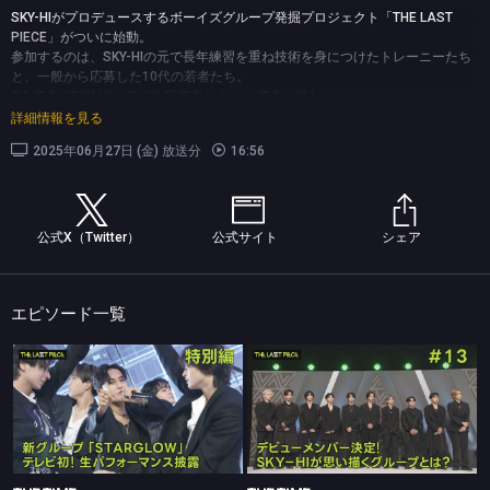
SKY-HIがプロデュースするボーイズグループ発掘プロジェクト「THE LAST
PIECE」がついに始動。
参加するのは、SKY-HIの元で長年練習を重ね技術を身につけたトレーニーたち
と、一般から応募した10代の若者たち。
2次審査でSKY-HIの前で歌唱審査とダンス審査に挑むが…
4年前にSKY-HIがプロデュースしたオーディション番組で脱落しリベンジを誓う
詳細情報を見る
参加者や、一般参加ながらSKY-HIも驚く才能を見せつけた参加者…
2025年06月27日 (金) 放送分
16:56
3次審査へとコマを進めるのはいったい誰？
(C)TBS
公式X（Twitter）
公式サイト
シェア
エピソード一覧
THE TIME,
THE TIME,
#特別編 新グループ「STARGLOW」テレビ初！生パフォーマンス披露
#13 デビューメンバー決定！SKY-HIが思い描くグループとは？