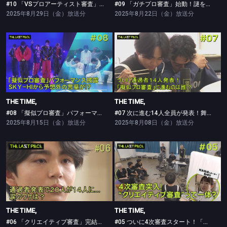
#10 「VSプロアーティスト審査」の全貌が明らかに…14人がBE:FIRSTに立ち向かう！
#09 「ガチプロ審査」始動！謎を秘めた審査の本当の内容とは？！
2025年8月29日（金）放送分
2025年8月22日（金）放送分
THE TIME,
THE TIME,
#08 「擬似プロ審査」パフォーマンス披露！SKY-HIから予想外の言葉が！？
#07 次に進む14人全員が発表！舞台は「擬似プロ審査」へ！
THE TIME,
THE TIME,
#08 「擬似プロ審査」パフォーマンス披露！SKY-HIから予想外の言葉が！？
#07 次に進む14人全員が発表！舞台は「擬似プロ審査」へ！
2025年8月15日（金）放送分
2025年8月08日（金）放送分
THE TIME,
THE TIME,
#06 「クリエイティブ審査」完結！涙の通過者発表
#05 ついに4次審査スタート！「クリエイティブ審査」前半3組のパフォーマンス
THE TIME,
THE TIME,
#06 「クリエイティブ審査」完結！涙の通過者発表
#05 ついに4次審査スタート！「クリエイティブ審査」前半3組のパフォーマンス