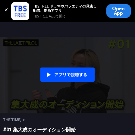
TBS FREE
TBS FREE ドラマやバラエティの見逃し
Open
無料見逃し配信
App
TBS FREE Appで開く 
THE TIME, ＞
#01 集大成のオーディション開始