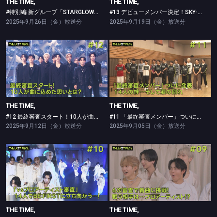
THE TIME,
THE TIME,
#特別編 新グループ「STARGLOW」テレビ初！生パフォーマンス披露
#13 デビューメンバー決定！SKY-HIが思い描くグループとは？
2025年9月26日（金）放送分
2025年9月19日（金）放送分
THE TIME,
THE TIME,
#12 最終審査スタート！10人が曲に込めた思いとは？
#11 「最終審査メンバー」ついに発表！14人の絆…そして涙の別れ
THE TIME,
THE TIME,
#12 最終審査スタート！10人が曲に込めた思いとは？
#11 「最終審査メンバー」ついに発表！14人の絆…そして涙の別れ
2025年9月12日（金）放送分
2025年9月05日（金）放送分
THE TIME,
THE TIME,
#10 「VSプロアーティスト審査」の全貌が明らかに…14人がBE:FIRSTに立ち向かう！
#09 「ガチプロ審査」始動！謎を秘めた審査の本当の内容とは？！
THE TIME,
THE TIME,