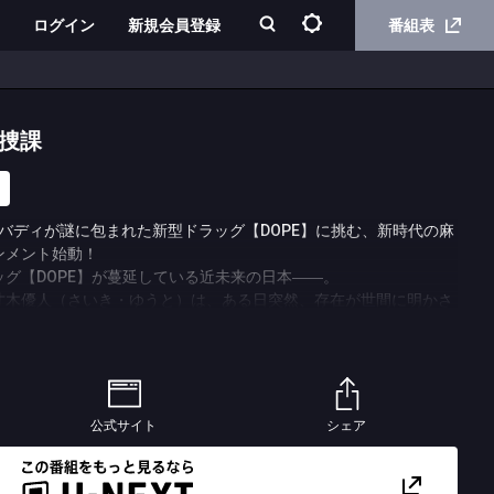
ログイン
新規会員登録
番組表
特捜課
バディが謎に包まれた新型ドラッグ【DOPE】に挑む、新時代の麻
ンメント始動！
グ【DOPE】が蔓延している近未来の日本――。
才木優人（さいき・ゆうと）は、ある日突然、存在が世間に明かさ
・麻薬取締部特殊捜査課、通称「特捜課」へ異動となる。そこで出
育係・陣内鉄平（じんない・てっぺい）を演じるのは、中村倫也。
２人がバディを組むことになり、個性豊かな特捜課のメンバーと共
る不可解な事件の解決に挑んでいく。そんな彼らだが、他人には言
公式サイト
シェア
・綿貫光（わたぬき・ひかる）役に新木優子が登場！
ち、特捜課の紅一点である光は自分にも他人にも厳しいストイックな
の介護と仕事の両立に悩む一面も…。