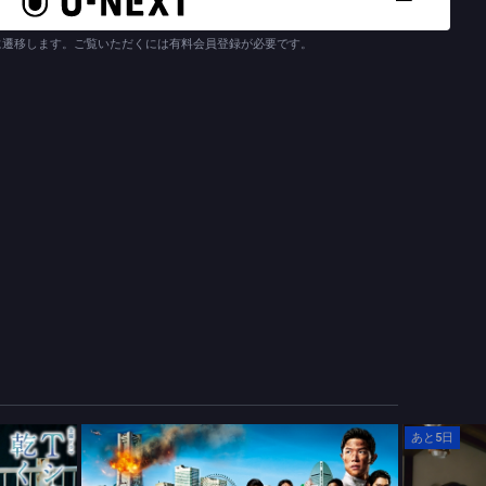
である謎の男・ジウを井浦新が熱演！
は、陣内とも度々接触し、お互い協力関係にある様子がうかがえる
に遷移します。ご覧いただくには有料会員登録が必要です。
？２人の関係性とは？
新人と型破りな不真面目教育係が出会うことで、徐々に影響し合い
マが幕を開ける！
KADOKAWA
あと5日