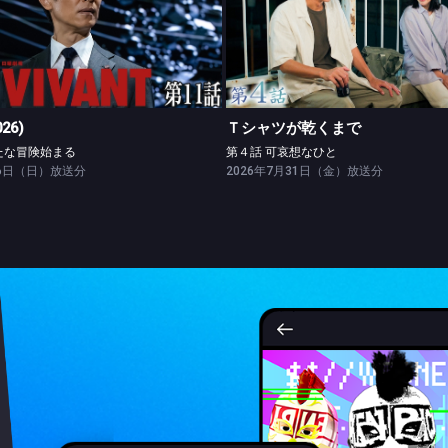
VIVANT(2026)
Ｔシャツが乾くまで
第十一話 新たな冒険始まる
第４話 可哀想なひと
026)
Ｔシャツが乾くまで
たな冒険始まる
第４話 可哀想なひと
26日（日）放送分
2026年7月31日（金）放送分