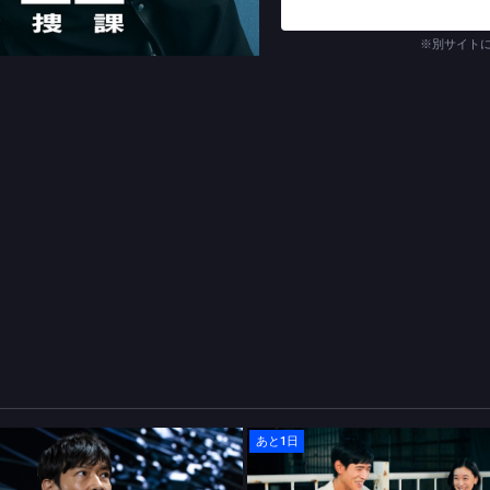
さらに、キーパーソンの１人
変装が得意で神出鬼没なジウ
※別サイト
が、この男は一体何者なのか
犯人の更生を願う真っ直ぐな
変化していく、熱き人間ドラ
(C)TBSスパークル／TBS (C)木崎ちあき／
あと1日