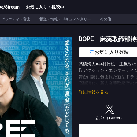
ve/Stream
お気に入り・視聴中
バラエティ・音楽
報道・情報・ドキュメンタリー
その他
DOPE 麻薬取締部
お気に入り登録
髙橋海人×中村倫也！正反対の
取アクション・エンターテイ
舞台は謎に包まれた新型ドラッ
髙橋演じる新人麻薬取締官の
れていない秘匿性の高い部署
詳細情報を見る
会う第一印象最悪な才木の教
考え方が正反対で相性最悪の
に、DOPEによって巻き起こ
えない“ある秘密”があって…。
公式X（Twitter）
また“特捜課最強”麻薬取締官
元SAT隊員という経歴を持
性格だが、一緒に暮らす祖母