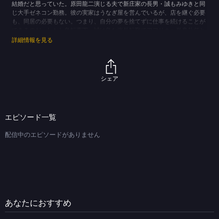
結婚だと思っていた。原田龍二演じる夫で新庄家の長男・誠もみゆきと同
じ大手ゼネコン勤務。彼の実家はうなぎ屋を営んでいるが、店を継ぐ必要
も、同居の必要もない。つまり、自分の夢を捨てずに仕事を続けることが
できるのだ。しかし急転直下、誠は急な海外転勤でアフリカへ単身赴任と
なり、結婚式も不在。さらに義母が急逝し、続いて義父も脳梗塞で倒れ要
詳細情報を見る
介護者になる。結果、同居も余儀なくされる、という想定外の事態が相次
ぐドラマ。「私の結婚、こんなはずじゃなかった」と悩む、長男の嫁・み
ゆきを演じる木村佳乃が、持ち前の元気と明るさで困難を乗り越えてい
く。「嫁」や「家族」を嫌がっていた主人公が、人と人との繋がりや絆の
シェア
大切さに気づき、人の心に愛の架け橋をかけるまでを描く。一見、そうは
思えないが、実は感動的で心がパッと明るくなるホームドラマ。萬田久
子、浅田美代子、橋爪功ほか。
※作品のオリジナリティを尊重し、放送当時のまま配信いたします。
エピソード一覧
(C)MMJ／TBS
配信中のエピソードがありません
あなたにおすすめ