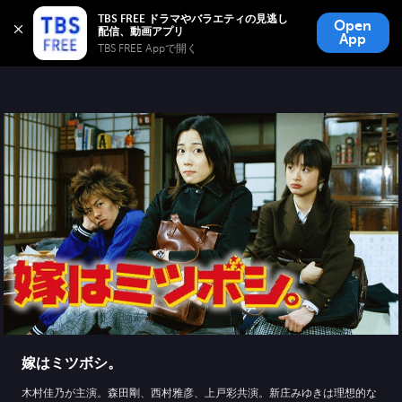
TBS FREE
TBS FREE ドラマやバラエティの見逃し
Open
無料見逃し配信
App
TBS FREE Appで開く 
嫁はミツボシ。
木村佳乃が主演。森田剛、西村雅彦、上戸彩共演。新庄みゆきは理想的な