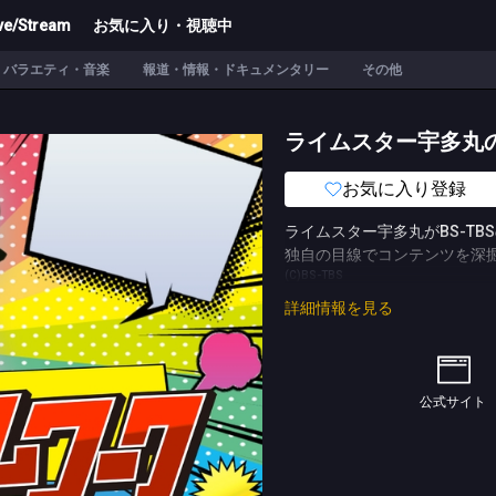
ve/Stream
お気に入り・視聴中
バラエティ・音楽
報道・情報・ドキュメンタリー
その他
ライムスター宇多丸
お気に入り登録
ライムスター宇多丸がBS-T
独自の目線でコンテンツを深
(C)BS-TBS
詳細情報を見る
公式サイト