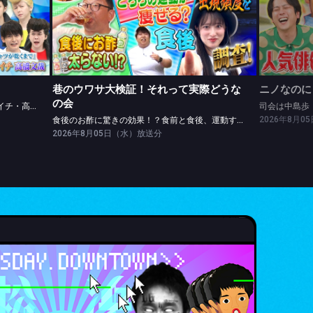
巷のウワサ大検証！それって実際どうなの会
レッドカーペットinLAに密着★松山ケンイチ・高橋文哉ツッパリ勝負！
食後のお酢に驚きの効果！？食前と食後、運動するなら？
司会は中
巷のウワサ大検証！それって実際どうな
ニノなのに
の会
レッドカーペットinLAに密着★松山ケンイチ・高橋文哉ツッパリ勝負！
司会は中島歩
2026年8月
食後のお酢に驚きの効果！？食前と食後、運動するなら？
2026年8月05日（水）放送分