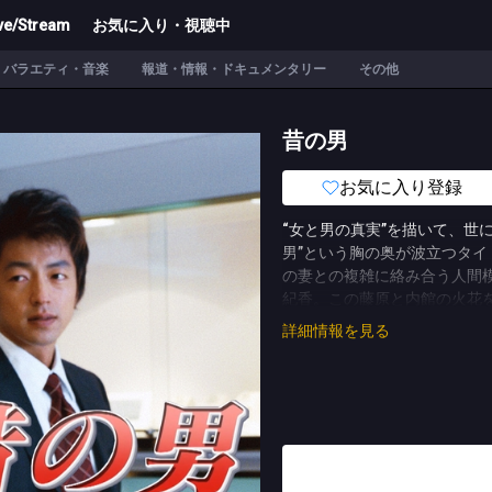
ve/Stream
お気に入り・視聴中
バラエティ・音楽
報道・情報・ドキュメンタリー
その他
昔の男
お気に入り登録
“女と男の真実”を描いて、世
男”という胸の奥が波立つタ
の妻との複雑に絡み合う人間
紀香。この藤原と内館の火花
ことだろう。藤原演じるあかり
詳細情報を見る
た、その妻に富田靖子、あか
る。内館ワールド全開の「昔
【ストーリー】
原あかり（藤原紀香）は宝石
の良さを買われ、パーティー
場を妬む人間もいるが、実際
れているだけだということは