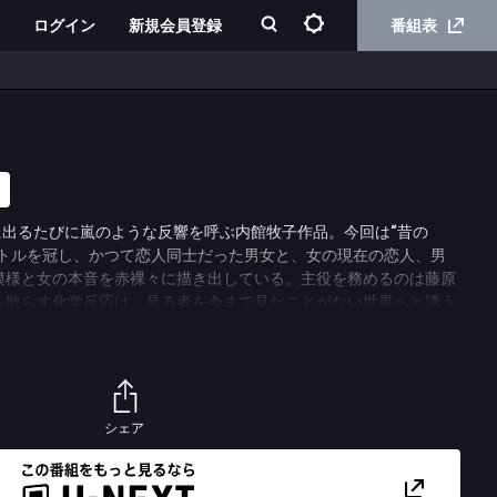
ログイン
新規会員登録
番組表
に出るたびに嵐のような反響を呼ぶ内館牧子作品。今回は“昔の
イトルを冠し、かつて恋人同士だった男女と、女の現在の恋人、男
模様と女の本音を赤裸々に描き出している。主役を務めるのは藤原
を散らす化学反応は、見る者を今まで見たことがない世界へと誘う
の“昔の男”役には、絶大な人気を誇る大沢たかおが扮する。ま
りの現在の恋人に阿部寛というそそられるキャストも期待感をあお
の男」をどうぞお楽しみに！
店に勤める２９才。職場では販売員をしているが、美貌とスタイル
シェア
に出席させられたりもしている。同僚の中には、そんなあかりの立
はやりがいのある仕事を与えられているわけでもなく、人形扱いさ
誰よりも自分が一番よく知っている。プライベートでは現在、会社