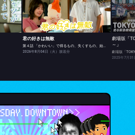
君の好きは無敵
劇場版「
ら
第４話 「かわいい」で得るもの、失くすもの、始まる♥もの
劇場版「
君の好きは無敵
劇場版「TO
～」
第４話 「かわいい」で得るもの、失くすもの、始まる♥もの
2026年8月04日（火）放送分
劇場版「TOK
2025年7月