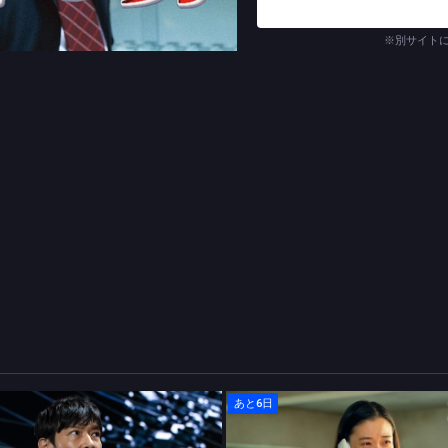
が契約しているやり手の公認
で、再婚の意志はまったくな
※別サイト
さらにあかりには、いまだに
田嵐（大沢たかお）がそれで
ことができない。かつては激
ない嵐に不安を感じたあかり
そんなある日、久々に学生時
てみることにした。そこであ
を取って独立したという話を
実を知り、あかりは大きなシ
こった。欠席だったはずの嵐
※作品のオリジナリティを尊
(C)テレパック／TBS
あと6日