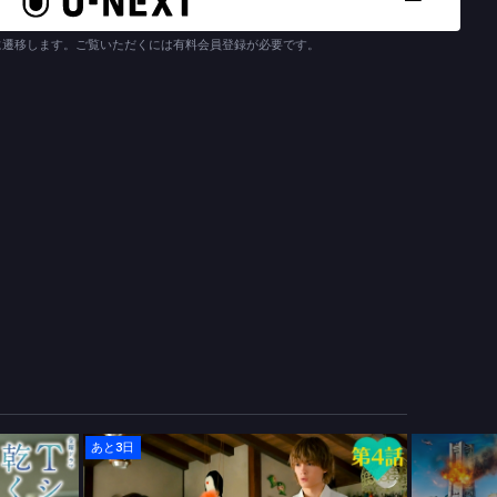
会計士・北沢迅人（阿部寛）とつき合っているが、迅人はバツイチ
い。
に遷移します。ご覧いただくには有料会員登録が必要です。
引っかかっているある過去があった。学生時代につき合っていた池
ある。実のところ、いまだに嵐の携帯の番号を自分の携帯から消す
しく愛し合った２人だったが、卒業が迫っても職に就く気配を見せ
は、自分から嵐と別れたのである。
代の仲間が集まると聞いたあかりは、嵐が欠席だと聞いて顔を出し
かりは後輩の白井丈（鈴木一真）たちから、嵐が一級建築士の資格
聞く。さらにマリ（富田靖子）という女性と結婚しているという事
ョックを受ける。ところが、あかりをさらに動揺させる出来事が起
が突然店に現れたのだ…。
重し、放送当時のまま配信いたします。
あと3日