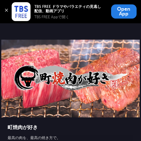
TBS FREE
TBS FREE ドラマやバラエティの見逃し
Open
無料見逃し配信
App
TBS FREE Appで開く 
町焼肉が好き
最高の肉を、最高の焼き方で。