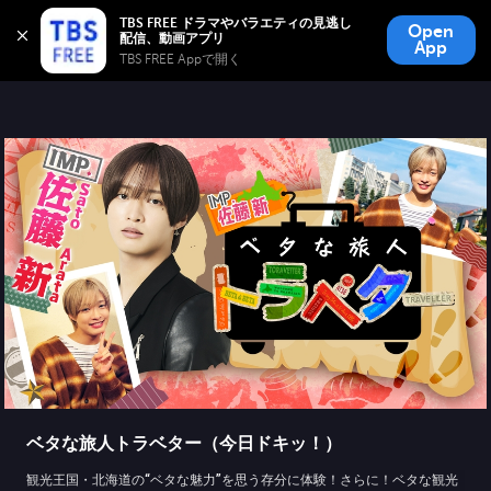
TBS FREE
TBS FREE ドラマやバラエティの見逃し
Open
無料見逃し配信
App
TBS FREE Appで開く 
ベタな旅人トラベター（今日ドキッ！）
観光王国・北海道の“ベタな魅力”を思う存分に体験！さらに！ベタな観光