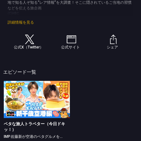
地で知る人ぞ知る“レア情報”を大調査！そこに隠されているご当地の習慣
などを伝える旅企画
(C)HBC
詳細情報を見る
公式X（Twitter）
公式サイト
シェア
エピソード一覧
ベタな旅人トラベター（今日ドキッ！）
IMP.佐藤新が空港のベタグルメを大満喫
ベタな旅人トラベター（今日ドキ
ッ！）
IMP.佐藤新が空港のベタグルメを大満喫