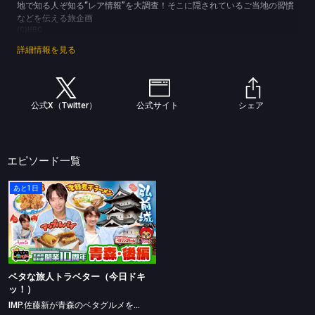
地で知る人ぞ知る“レア情報”を大調査！そこに隠されているご当地の習慣
などを伝える旅企画
(C)HBC
詳細情報を見る
公式X（Twitter）
公式サイト
シェア
エピソード一覧
あと1日
ベタな旅人トラベター（今日ドキッ！）
IMP.佐藤新が青森のベタグルメを大満喫
ベタな旅人トラベター（今日ドキ
ッ！）
IMP.佐藤新が青森のベタグルメを大満喫