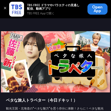
TBS FREE
TBS FREE ドラマやバラエティの見逃し
Open
無料見逃し配信
App
TBS FREE Appで開く 
ベタな旅人トラベター（今日ドキッ！）
観光王国・北海道の“ベタな魅力”を思う存分に体験！さらに！ベタな観光