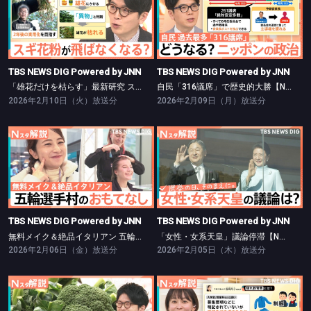
TBS NEWS DIG Powered by JNN
TBS NEWS DIG Powered by JNN
「雄花だけを枯らす」最新研究 スギ花粉が飛ばなくなる未来も…？【Nスタ】
自民「316議席」で歴史的大勝【Nスタ】
TBS NEWS DIG Powered by JNN
TBS NEWS DIG Powered by JNN
「雄花だけを枯らす」最新研究 スギ花粉が飛ばなくなる未来も…？【Nスタ】
自民「316議席」で歴史的大勝【Nスタ】
2026年2月10日（火）放送分
2026年2月09日（月）放送分
TBS NEWS DIG Powered by JNN
TBS NEWS DIG Powered by JNN
無料メイク＆絶品イタリアン 五輪選手村【Nスタ】
「女性・女系天皇」議論停滞【Nスタ】
TBS NEWS DIG Powered by JNN
TBS NEWS DIG Powered by JNN
無料メイク＆絶品イタリアン 五輪選手村【Nスタ】
「女性・女系天皇」議論停滞【Nスタ】
2026年2月06日（金）放送分
2026年2月05日（木）放送分