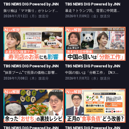
TBS NEWS DIG Powered by JNN
TBS NEWS DIG Powered by JNN
振り袖は「ママ振り」がトレンド【Nスタ】
暴走？トランプ氏、背景に中間選挙【Nスタ】
2026年1月12日（月）放送分
2026年1月09日（金）放送分
TBS NEWS DIG Powered by JNN
TBS NEWS DIG Powered by JNN
“抹茶ブーム”で煎茶の価格に影響が【Nスタ】
中国の狙いは「分断工作」【Nスタ】
TBS NEWS DIG Powered by JNN
TBS NEWS DIG Powered by JNN
“抹茶ブーム”で煎茶の価格に影響が【Nスタ】
中国の狙いは「分断工作」【Nスタ】
2026年1月08日（木）放送分
2026年1月07日（水）放送分
TBS NEWS DIG Powered by JNN
TBS NEWS DIG Powered by JNN
余ったおせち＆お餅の簡単激変レシピ【Nスタ】
“正月太り”実感は7割 食事・美容負債リセット術【Nスタ】
TBS NEWS DIG Powered by JNN
TBS NEWS DIG Powered by JNN