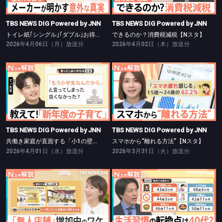
TBS NEWS DIG Powered by JNN
TBS NEWS DIG Powered by JNN
トイレ紙｢シングル｣｢ダブル｣お得は？【Nスタ】
できるのか？消費税減税【Nスタ】
2026年4月06日（月）放送分
2026年4月02日（木）放送分
TBS NEWS DIG Powered by JNN
TBS NEWS DIG Powered by JNN
共働き家庭が直面する「小1の壁」【Nスタ】
スマホから“離れる方法”【Nスタ】
TBS NEWS DIG Powered by JNN
TBS NEWS DIG Powered by JNN
共働き家庭が直面する「小1の壁」【Nスタ】
スマホから“離れる方法”【Nスタ】
2026年4月01日（水）放送分
2026年3月31日（火）放送分
TBS NEWS DIG Powered by JNN
TBS NEWS DIG Powered by JNN
お土産や化粧品も…増加する無人店舗【Nスタ】
焼き肉より野菜が恋しい…生活習慣の転換点【Nスタ】