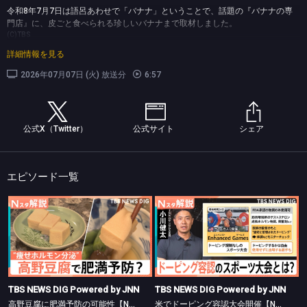
令和8年7月7日は語呂あわせで「バナナ」ということで、話題の『バナナの専
門店』に、皮ごと食べられる珍しいバナナまで取材しました。
(C)TBS
詳細情報を見る
2026年07月07日 (火) 放送分
6:57
公式X（Twitter）
公式サイト
シェア
エピソード一覧
TBS NEWS DIG Powered by JNN
TBS NEWS DIG Powered by JNN
高野豆腐に肥満予防の可能性【Nスタ】
米でドーピング容認大会開催【Nスタ】
TBS NEWS DIG Powered by JNN
TBS NEWS DIG Powered by JNN
高野豆腐に肥満予防の可能性【Nスタ】
米でドーピング容認大会開催【Nスタ】