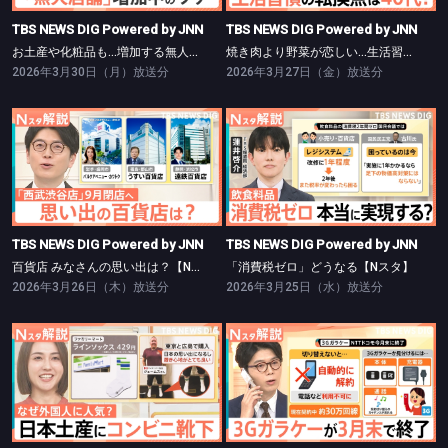
TBS NEWS DIG Powered by JNN
TBS NEWS DIG Powered by JNN
お土産や化粧品も…増加する無人店舗【Nスタ】
焼き肉より野菜が恋しい…生活習慣の転換点【Nスタ】
2026年3月30日（月）放送分
2026年3月27日（金）放送分
TBS NEWS DIG Powered by JNN
TBS NEWS DIG Powered by JNN
百貨店 みなさんの思い出は？【Nスタ】
「消費税ゼロ」どうなる【Nスタ】
TBS NEWS DIG Powered by JNN
TBS NEWS DIG Powered by JNN
百貨店 みなさんの思い出は？【Nスタ】
「消費税ゼロ」どうなる【Nスタ】
2026年3月26日（木）放送分
2026年3月25日（水）放送分
TBS NEWS DIG Powered by JNN
TBS NEWS DIG Powered by JNN
なぜ？意外なところに外国人観光客【Nスタ】
3Gガラケーが3月末で終了【Nスタ】