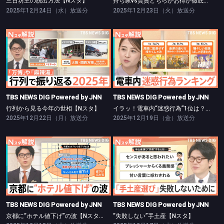
三日坊主の脱出方法【Nスタ】
持ち家vs賃貸どちらがお得か徹底検証【Nスタ】
2025年12月24日（水）放送分
2025年12月23日（火）放送分
TBS NEWS DIG Powered by JNN
TBS NEWS DIG Powered by JNN
行列から見る今年の世相【Nスタ】
イラッ！電車内“迷惑行為”1位は？【Nスタ】
TBS NEWS DIG Powered by JNN
TBS NEWS DIG Powered by JNN
行列から見る今年の世相【Nスタ】
イラッ！電車内“迷惑行為”1位は？【Nスタ】
2025年12月22日（月）放送分
2025年12月19日（金）放送分
TBS NEWS DIG Powered by JNN
TBS NEWS DIG Powered by JNN
京都に“ホテル値下げ”の波【Nスタ】
“失敗しない”手土産【Nスタ】
TBS NEWS DIG Powered by JNN
TBS NEWS DIG Powered by JNN
京都に“ホテル値下げ”の波【Nスタ】
“失敗しない”手土産【Nスタ】