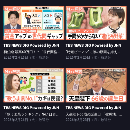
TBS NEWS DIG Powered by JNN
TBS NEWS DIG Powered by JNN
初任給 最高40万円！？「世代間格差」鮮明に【Nスタ】
“時短ピーマン”に涙の原因を抑えたタマネギも…“進化形野菜”【Nスタ】
TBS NEWS DIG Powered by JNN
TBS NEWS DIG Powered by JNN
初任給 最高40万円！？「世代間格差」鮮明に【Nスタ】
“時短ピーマン”に涙の原因を抑えたタマネギも…“進化形野菜”【Nスタ】
2026年2月26日（木）放送分
2026年2月25日（水）放送分
TBS NEWS DIG Powered by JNN
TBS NEWS DIG Powered by JNN
「歌うま県ランキング」No.1は青森県！【Nスタ】
天皇陛下66歳の誕生日 「被災地」に寄せる心【Nスタ】
TBS NEWS DIG Powered by JNN
TBS NEWS DIG Powered by JNN
「歌うま県ランキング」No.1は青森県！【Nスタ】
天皇陛下66歳の誕生日 「被災地」に寄せる心【Nスタ】
2026年2月24日（火）放送分
2026年2月23日（月）放送分