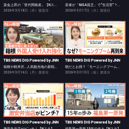
賃金上昇の「世代間格差」【Nスタ】
若者が「NISA貧乏」で“生活苦”？【Nスタ】
2026年3月18日（水）放送分
2026年3月17日（火）放送分
TBS NEWS DIG Powered by JNN
TBS NEWS DIG Powered by JNN
箱根や軽井沢…人気観光地の新戦略【Nスタ】
朝だとお得？「モーニングブーム」再到来【Nスタ】
TBS NEWS DIG Powered by JNN
TBS NEWS DIG Powered by JNN
箱根や軽井沢…人気観光地の新戦略【Nスタ】
朝だとお得？「モーニングブーム」再到来【Nスタ】
2026年3月16日（月）放送分
2026年3月13日（金）放送分
TBS NEWS DIG Powered by JNN
TBS NEWS DIG Powered by JNN
激安弁当店がピンチ！【Nスタ】
福島第一原発 15年の歩み【Nスタ】
TBS NEWS DIG Powered by JNN
TBS NEWS DIG Powered by JNN
激安弁当店がピンチ！【Nスタ】
福島第一原発 15年の歩み【Nスタ】