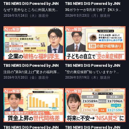
TBS NEWS DIG Powered by JNN
TBS NEWS DIG Powered by JNN
なぜ？意外なところに外国人観光客【Nスタ】
3Gガラケーが3月末で終了【Nスタ】
2026年3月24日（火）放送分
2026年3月23日（月）放送分
TBS NEWS DIG Powered by JNN
TBS NEWS DIG Powered by JNN
注目の“第3の賃上げ”驚きの福利厚生【Nスタ】
“空の巣症候群”知っていますか？【Nスタ】
TBS NEWS DIG Powered by JNN
TBS NEWS DIG Powered by JNN
注目の“第3の賃上げ”驚きの福利厚生【Nスタ】
“空の巣症候群”知っていますか？【Nスタ】
2026年3月20日（金）放送分
2026年3月19日（木）放送分
TBS NEWS DIG Powered by JNN
TBS NEWS DIG Powered by JNN
賃金上昇の「世代間格差」【Nスタ】
若者が「NISA貧乏」で“生活苦”？【Nスタ】
TBS NEWS DIG Powered by JNN
TBS NEWS DIG Powered by JNN