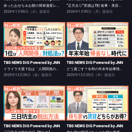
余ったおせち＆お餅の簡単激変レシピ【Nスタ】
“正月太り”実感は7割 食事・美容負債リセット術【Nスタ】
2026年1月06日（火）放送分
2026年1月05日（月）放送分
TBS NEWS DIG Powered by JNN
TBS NEWS DIG Powered by JNN
イライラ大賞 1位は「人間関係のストレス」【Nスタ】
どう過ごす？令和の年末年始事情【Nスタ】
TBS NEWS DIG Powered by JNN
TBS NEWS DIG Powered by JNN
イライラ大賞 1位は「人間関係のストレス」【Nスタ】
どう過ごす？令和の年末年始事情【Nスタ】
2025年12月26日（金）放送分
2025年12月25日（木）放送分
TBS NEWS DIG Powered by JNN
TBS NEWS DIG Powered by JNN
三日坊主の脱出方法【Nスタ】
持ち家vs賃貸どちらがお得か徹底検証【Nスタ】
TBS NEWS DIG Powered by JNN
TBS NEWS DIG Powered by JNN