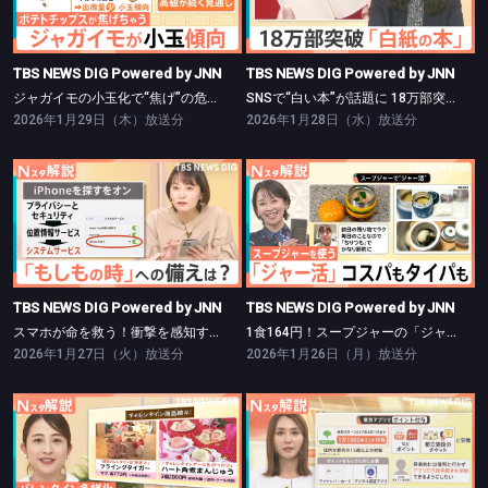
ジャガイモの小玉化で“焦げ”の危機？【Nスタ】
SNSで“白い本”が話題に 18万部突破【Nスタ】
TBS NEWS DIG Powered by JNN
TBS NEWS DIG Powered by JNN
ジャガイモの小玉化で“焦げ”の危機？【Nスタ】
SNSで“白い本”が話題に 18万部突破【Nスタ】
2026年1月29日（木）放送分
2026年1月28日（水）放送分
TBS NEWS DIG Powered by JNN
TBS NEWS DIG Powered by JNN
スマホが命を救う！衝撃を感知すると119番 “誤通報”には注意【Nスタ】
1食164円！スープジャーの「ジャー活」はタイパも良し【Nスタ】
TBS NEWS DIG Powered by JNN
TBS NEWS DIG Powered by JNN
スマホが命を救う！衝撃を感知すると119番 “誤通報”には注意【Nスタ】
1食164円！スープジャーの「ジャー活」はタイパも良し【Nスタ】
2026年1月27日（火）放送分
2026年1月26日（月）放送分
TBS NEWS DIG Powered by JNN
TBS NEWS DIG Powered by JNN
“ギャレンタイン”ってなんだ？【Nスタ】
全国に広がる「自治体ポイ活」の波【Nスタ】