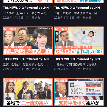
TBS NEWS DIG Powered by JNN
TBS NEWS DIG Powered by JNN
アイスの旬は冬？支出額が20年で2倍に【Nスタ】
立憲・公明の「中道改革連合」発足【Nスタ】
2026年1月19日（月）放送分
2026年1月16日（金）放送分
TBS NEWS DIG Powered by JNN
TBS NEWS DIG Powered by JNN
立憲・公明が「新党結成」合意【Nスタ】
「睡眠」の専門家が疑問にお答え！【Nスタ】
TBS NEWS DIG Powered by JNN
TBS NEWS DIG Powered by JNN
立憲・公明が「新党結成」合意【Nスタ】
「睡眠」の専門家が疑問にお答え！【Nスタ】
2026年1月15日（木）放送分
2026年1月13日（火）放送分
TBS NEWS DIG Powered by JNN
TBS NEWS DIG Powered by JNN
振り袖は「ママ振り」がトレンド【Nスタ】
暴走？トランプ氏、背景に中間選挙【Nスタ】