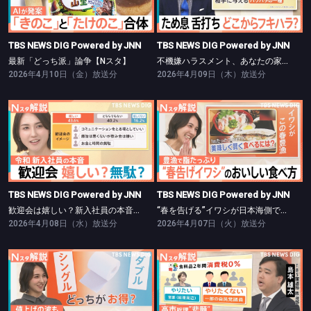
最新「どっち派」論争【Nスタ】
不機嫌ハラスメント、あなたの家族は大丈夫？【Nスタ】
TBS NEWS DIG Powered by JNN
TBS NEWS DIG Powered by JNN
最新「どっち派」論争【Nスタ】
不機嫌ハラスメント、あなたの家族は大丈夫？【Nスタ】
2026年4月10日（金）放送分
2026年4月09日（木）放送分
TBS NEWS DIG Powered by JNN
TBS NEWS DIG Powered by JNN
歓迎会は嬉しい？新入社員の本音【Nスタ】
“春を告げる”イワシが日本海側で豊漁に！【Nスタ】
TBS NEWS DIG Powered by JNN
TBS NEWS DIG Powered by JNN
歓迎会は嬉しい？新入社員の本音【Nスタ】
“春を告げる”イワシが日本海側で豊漁に！【Nスタ】
2026年4月08日（水）放送分
2026年4月07日（火）放送分
TBS NEWS DIG Powered by JNN
TBS NEWS DIG Powered by JNN
トイレ紙｢シングル｣｢ダブル｣お得は？【Nスタ】
できるのか？消費税減税【Nスタ】