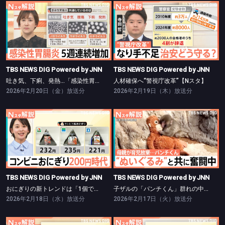
TBS NEWS DIG Powered by JNN
TBS NEWS DIG Powered by JNN
吐き気、下痢、発熱…「感染性胃腸炎」が増加傾向【Nスタ】
人材確保へ“警視庁改革”【Nスタ】
TBS NEWS DIG Powered by JNN
TBS NEWS DIG Powered by JNN
吐き気、下痢、発熱…「感染性胃腸炎」が増加傾向【Nスタ】
人材確保へ“警視庁改革”【Nスタ】
2026年2月20日（金）放送分
2026年2月19日（木）放送分
TBS NEWS DIG Powered by JNN
TBS NEWS DIG Powered by JNN
おにぎりの新トレンドは「1個で満腹」完結型【Nスタ】
子ザルの「パンチくん」群れの中で奮闘中【Nスタ】
TBS NEWS DIG Powered by JNN
TBS NEWS DIG Powered by JNN
おにぎりの新トレンドは「1個で満腹」完結型【Nスタ】
子ザルの「パンチくん」群れの中で奮闘中【Nスタ】
2026年2月18日（水）放送分
2026年2月17日（火）放送分