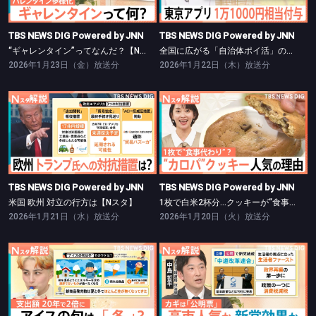
TBS NEWS DIG Powered by JNN
TBS NEWS DIG Powered by JNN
“ギャレンタイン”ってなんだ？【Nスタ】
全国に広がる「自治体ポイ活」の波【Nスタ】
2026年1月23日（金）放送分
2026年1月22日（木）放送分
TBS NEWS DIG Powered by JNN
TBS NEWS DIG Powered by JNN
米国 欧州 対立の行方は【Nスタ】
1枚で白米2杯分…クッキーが“食事”に？【Nスタ】
TBS NEWS DIG Powered by JNN
TBS NEWS DIG Powered by JNN
米国 欧州 対立の行方は【Nスタ】
1枚で白米2杯分…クッキーが“食事”に？【Nスタ】
2026年1月21日（水）放送分
2026年1月20日（火）放送分
TBS NEWS DIG Powered by JNN
TBS NEWS DIG Powered by JNN
アイスの旬は冬？支出額が20年で2倍に【Nスタ】
立憲・公明の「中道改革連合」発足【Nスタ】