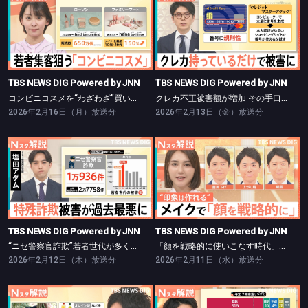
TBS NEWS DIG Powered by JNN
TBS NEWS DIG Powered by JNN
コンビニコスメを“わざわざ”買いに行く理由【Nスタ】
クレカ不正被害額が増加 その手口と対策【Nスタ】
TBS NEWS DIG Powered by JNN
TBS NEWS DIG Powered by JNN
コンビニコスメを“わざわざ”買いに行く理由【Nスタ】
クレカ不正被害額が増加 その手口と対策【Nスタ】
2026年2月16日（月）放送分
2026年2月13日（金）放送分
TBS NEWS DIG Powered by JNN
TBS NEWS DIG Powered by JNN
“ニセ警察官詐欺”若者世代が多く被害【Nスタ】
「顔を戦略的に使いこなす時代」に？“政治家向きメイク”とは【Nスタ】
TBS NEWS DIG Powered by JNN
TBS NEWS DIG Powered by JNN
“ニセ警察官詐欺”若者世代が多く被害【Nスタ】
「顔を戦略的に使いこなす時代」に？“政治家向きメイク”とは【Nスタ】
2026年2月12日（木）放送分
2026年2月11日（水）放送分