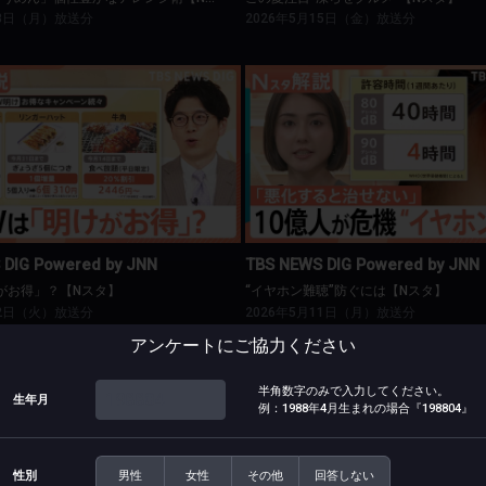
18日（月）放送分
2026年5月15日（金）放送分
BS NEWS DIG Powered by JNN
TBS NEWS DIG Powered by J
GWは「明けがお得」？【Nスタ】
“イヤホン難聴”防ぐには【Nス
 DIG Powered by JNN
TBS NEWS DIG Powered by JNN
がお得」？【Nスタ】
“イヤホン難聴”防ぐには【Nスタ】
12日（火）放送分
2026年5月11日（月）放送分
アンケートにご協力ください
半角数字のみで入力してください。
生年月
例：1988年4月生まれの場合
『198804』
BS NEWS DIG Powered by JNN
TBS NEWS DIG Powered by J
発は「五月病」のサイン？【Nスタ】
暑さ前倒しで注目“サンダル”【N
性別
男性
女性
その他
回答しない