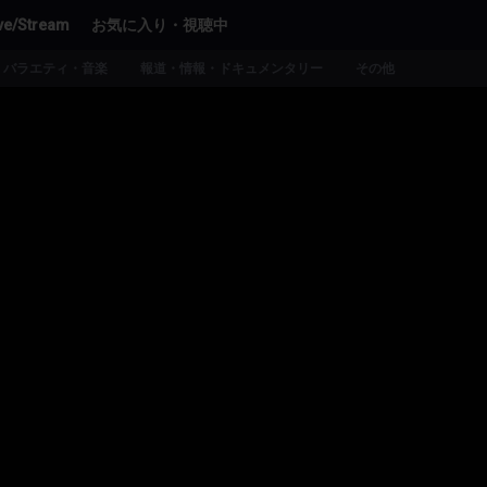
ve/Stream
お気に入り・視聴中
バラエティ・音楽
報道・情報・ドキュメンタリー
その他