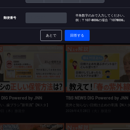
半角数字のみで入力してください。
郵便番号
 DIG Powered by JNN
TBS NEWS DIG Powered by JNN
例：〒107-8006の場合
『1078006』
「五月病」のサイン？【Nスタ】
暑さ前倒しで注目“サンダル”【Nスタ】
06日（水）放送分
2026年5月05日（火）放送分
あとで
回答する
BS NEWS DIG Powered by JNN
TBS NEWS DIG Powered by J
いっぱい…歯ブラシ“新常識”【Nスタ】
意外と知らない日焼け止めの常識【
 DIG Powered by JNN
TBS NEWS DIG Powered by JNN
い…歯ブラシ“新常識”【Nスタ】
意外と知らない日焼け止めの常識【Nス
30日（木）放送分
2026年4月28日（火）放送分