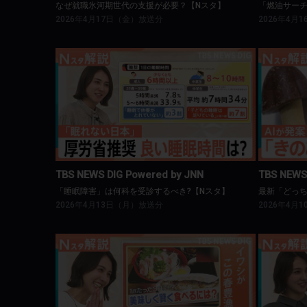
なぜ就職氷河期世代の支援が必要？【Nスタ】
「燃油サーチ
2026年4月17日（金）放送分
2026年4月
TBS NEWS DIG Powered by JNN
T
「睡眠障害」は何科を受診するべき?【Nスタ】
TBS NEWS DIG Powered by JNN
TBS NEWS
「睡眠障害」は何科を受診するべき?【Nスタ】
最新「どっち
2026年4月13日（月）放送分
2026年4月
TBS NEWS DIG Powered by JNN
T
“春を告げる”イワシが日本海側で豊漁に！【Nスタ】
トイレ紙