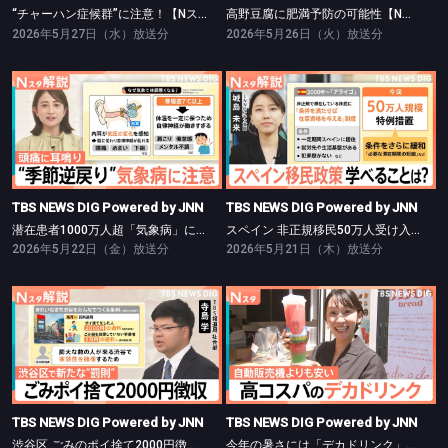
“チャーハン症候群”に注意！【Nスタ】
高野豆腐に肥満予防の可能性【Nスタ】
2026年5月27日（水）放送分
2026年5月26日（火）放送分
TBS NEWS DIG Powered by JNN
TBS NEWS DIG Powered by JNN
潜在患者1000万人超「気象病」に注意【Nスタ】
スペイン 非正規移民50万人受け入れ【Nスタ】
TBS NEWS DIG Powered by JNN
TBS NEWS DIG Powered by JNN
潜在患者1000万人超「気象病」に注意【Nスタ】
スペイン 非正規移民50万人受け入れ【Nスタ】
2026年5月22日（金）放送分
2026年5月21日（木）放送分
TBS NEWS DIG Powered by JNN
TBS NEWS DIG Powered by JNN
渋谷区 ごみのポイ捨て2000円徴収【Nスタ】
今年の暑さには「デカドリンク」に注目【Nスタ】
TBS NEWS DIG Powered by JNN
TBS NEWS DIG Powered by JNN
渋谷区 ごみのポイ捨て2000円徴収【Nスタ】
今年の暑さには「デカドリンク」に注目【Nスタ】