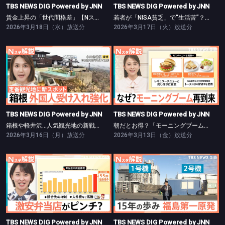
TBS NEWS DIG Powered by JNN
TBS NEWS DIG Powered by JNN
賃金上昇の「世代間格差」【Nスタ】
若者が「NISA貧乏」で“生活苦”？【Nスタ】
2026年3月18日（水）放送分
2026年3月17日（火）放送分
TBS NEWS DIG Powered by JNN
TBS NEWS DIG Powered by JNN
箱根や軽井沢…人気観光地の新戦略【Nスタ】
朝だとお得？「モーニングブーム」再到来【Nスタ】
TBS NEWS DIG Powered by JNN
TBS NEWS DIG Powered by JNN
箱根や軽井沢…人気観光地の新戦略【Nスタ】
朝だとお得？「モーニングブーム」再到来【Nスタ】
2026年3月16日（月）放送分
2026年3月13日（金）放送分
TBS NEWS DIG Powered by JNN
TBS NEWS DIG Powered by JNN
激安弁当店がピンチ！【Nスタ】
福島第一原発 15年の歩み【Nスタ】
TBS NEWS DIG Powered by JNN
TBS NEWS DIG Powered by JNN