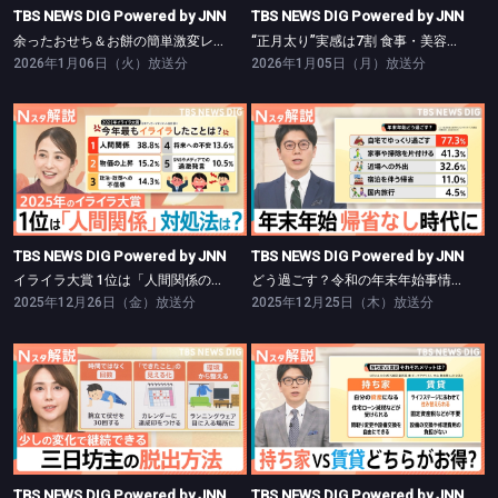
TBS NEWS DIG Powered by JNN
TBS NEWS DIG Powered by JNN
余ったおせち＆お餅の簡単激変レシピ【Nスタ】
“正月太り”実感は7割 食事・美容負債リセット術【Nスタ】
2026年1月06日（火）放送分
2026年1月05日（月）放送分
TBS NEWS DIG Powered by JNN
TBS NEWS DIG Powered by JNN
イライラ大賞 1位は「人間関係のストレス」【Nスタ】
どう過ごす？令和の年末年始事情【Nスタ】
TBS NEWS DIG Powered by JNN
TBS NEWS DIG Powered by JNN
イライラ大賞 1位は「人間関係のストレス」【Nスタ】
どう過ごす？令和の年末年始事情【Nスタ】
2025年12月26日（金）放送分
2025年12月25日（木）放送分
TBS NEWS DIG Powered by JNN
TBS NEWS DIG Powered by JNN
三日坊主の脱出方法【Nスタ】
持ち家vs賃貸どちらがお得か徹底検証【Nスタ】
TBS NEWS DIG Powered by JNN
TBS NEWS DIG Powered by JNN