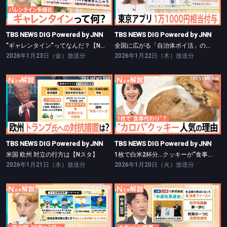
“ギャレンタイン”ってなんだ？【Nスタ】
全国に広がる「自治体ポイ活」の波【Nスタ】
TBS NEWS DIG Powered by JNN
TBS NEWS DIG Powered by JNN
“ギャレンタイン”ってなんだ？【Nスタ】
全国に広がる「自治体ポイ活」の波【Nスタ】
2026年1月23日（金）放送分
2026年1月22日（木）放送分
TBS NEWS DIG Powered by JNN
TBS NEWS DIG Powered by JNN
米国 欧州 対立の行方は【Nスタ】
1枚で白米2杯分…クッキーが“食事”に？【Nスタ】
TBS NEWS DIG Powered by JNN
TBS NEWS DIG Powered by JNN
米国 欧州 対立の行方は【Nスタ】
1枚で白米2杯分…クッキーが“食事”に？【Nスタ】
2026年1月21日（水）放送分
2026年1月20日（火）放送分
TBS NEWS DIG Powered by JNN
TBS NEWS DIG Powered by JNN
アイスの旬は冬？支出額が20年で2倍に【Nスタ】
立憲・公明の「中道改革連合」発足【Nスタ】