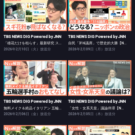
TBS NEWS DIG Powered by JNN
TBS NEWS DIG Powered by JNN
「雄花だけを枯らす」最新研究 スギ花粉が飛ばなくなる未来も…？【Nスタ】
自民「316議席」で歴史的大勝【Nスタ】
TBS NEWS DIG Powered by JNN
TBS NEWS DIG Powered by JNN
「雄花だけを枯らす」最新研究 スギ花粉が飛ばなくなる未来も…？【Nスタ】
自民「316議席」で歴史的大勝【Nスタ】
2026年2月10日（火）放送分
2026年2月09日（月）放送分
TBS NEWS DIG Powered by JNN
TBS NEWS DIG Powered by JNN
無料メイク＆絶品イタリアン 五輪選手村【Nスタ】
「女性・女系天皇」議論停滞【Nスタ】
TBS NEWS DIG Powered by JNN
TBS NEWS DIG Powered by JNN
無料メイク＆絶品イタリアン 五輪選手村【Nスタ】
「女性・女系天皇」議論停滞【Nスタ】
2026年2月06日（金）放送分
2026年2月05日（木）放送分