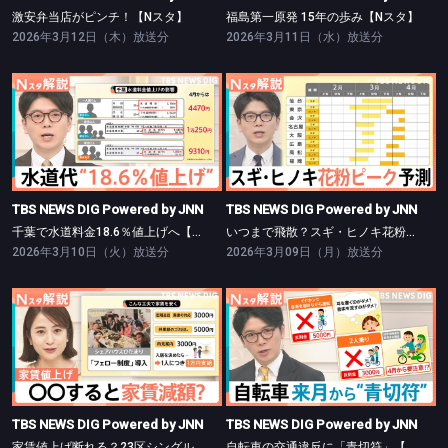
激安弁当店がピンチ！【Nスタ】
福島第一原発 15年の歩み【Nスタ】
2026年3月12日（木）放送分
2026年3月11日（水）放送分
TBS NEWS DIG Powered by JNN
TBS NEWS DIG Powered by JNN
千葉で水道料金18.6％値上げへ【Nスタ】
いつまで飛散？スギ・ヒノキ花粉ピーク予測【Nスタ】
TBS NEWS DIG Powered by JNN
TBS NEWS DIG Powered by JNN
千葉で水道料金18.6％値上げへ【Nスタ】
いつまで飛散？スギ・ヒノキ花粉ピーク予測【Nスタ】
2026年3月10日（火）放送分
2026年3月09日（月）放送分
TBS NEWS DIG Powered by JNN
TBS NEWS DIG Powered by JNN
家賃値上げ断れる？23区シングル向き13万円超【Nスタ】
自転車の交通違反に「青切符」【Nスタ】
TBS NEWS DIG Powered by JNN
TBS NEWS DIG Powered by JNN
家賃値上げ断れる？23区シングル向き13万円超【Nスタ】
自転車の交通違反に「青切符」【Nスタ】