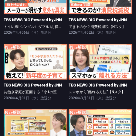
トイレ紙｢シングル｣｢ダブル｣お得は？【Nスタ】
できるのか？消費税減税【Nスタ】
TBS NEWS DIG Powered by JNN
TBS NEWS DIG Powered by JNN
トイレ紙｢シングル｣｢ダブル｣お得は？【Nスタ】
できるのか？消費税減税【Nスタ】
2026年4月06日（月）放送分
2026年4月02日（木）放送分
TBS NEWS DIG Powered by JNN
TBS NEWS DIG Powered by JNN
共働き家庭が直面する「小1の壁」【Nスタ】
スマホから“離れる方法”【Nスタ】
TBS NEWS DIG Powered by JNN
TBS NEWS DIG Powered by JNN
共働き家庭が直面する「小1の壁」【Nスタ】
スマホから“離れる方法”【Nスタ】
2026年4月01日（水）放送分
2026年3月31日（火）放送分
TBS NEWS DIG Powered by JNN
TBS NEWS DIG Powered by JNN
お土産や化粧品も…増加する無人店舗【Nスタ】
焼き肉より野菜が恋しい…生活習慣の転換点【Nスタ】