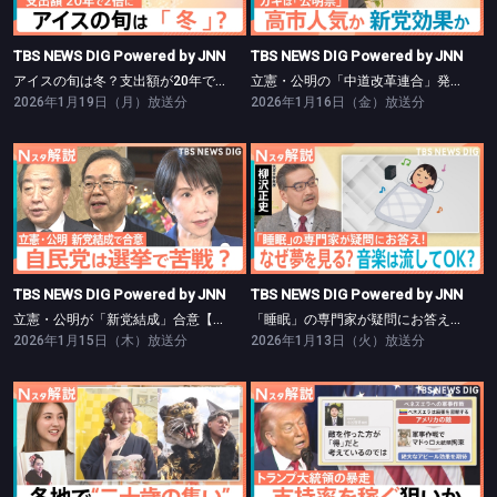
TBS NEWS DIG Powered by JNN
TBS NEWS DIG Powered by JNN
アイスの旬は冬？支出額が20年で2倍に【Nスタ】
立憲・公明の「中道改革連合」発足【Nスタ】
2026年1月19日（月）放送分
2026年1月16日（金）放送分
TBS NEWS DIG Powered by JNN
TBS NEWS DIG Powered by JNN
立憲・公明が「新党結成」合意【Nスタ】
「睡眠」の専門家が疑問にお答え！【Nスタ】
TBS NEWS DIG Powered by JNN
TBS NEWS DIG Powered by JNN
立憲・公明が「新党結成」合意【Nスタ】
「睡眠」の専門家が疑問にお答え！【Nスタ】
2026年1月15日（木）放送分
2026年1月13日（火）放送分
TBS NEWS DIG Powered by JNN
TBS NEWS DIG Powered by JNN
振り袖は「ママ振り」がトレンド【Nスタ】
暴走？トランプ氏、背景に中間選挙【Nスタ】