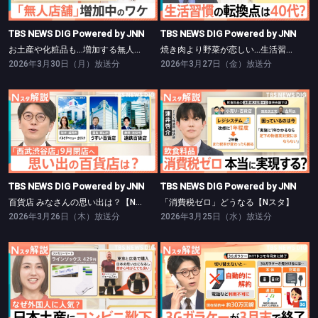
TBS NEWS DIG Powered by JNN
TBS NEWS DIG Powered by JNN
お土産や化粧品も…増加する無人店舗【Nスタ】
焼き肉より野菜が恋しい…生活習慣の転換点【Nスタ】
2026年3月30日（月）放送分
2026年3月27日（金）放送分
TBS NEWS DIG Powered by JNN
TBS NEWS DIG Powered by JNN
百貨店 みなさんの思い出は？【Nスタ】
「消費税ゼロ」どうなる【Nスタ】
TBS NEWS DIG Powered by JNN
TBS NEWS DIG Powered by JNN
百貨店 みなさんの思い出は？【Nスタ】
「消費税ゼロ」どうなる【Nスタ】
2026年3月26日（木）放送分
2026年3月25日（水）放送分
TBS NEWS DIG Powered by JNN
TBS NEWS DIG Powered by JNN
なぜ？意外なところに外国人観光客【Nスタ】
3Gガラケーが3月末で終了【Nスタ】