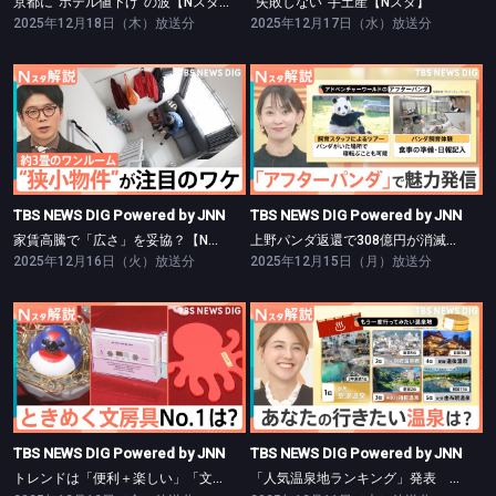
京都に“ホテル値下げ”の波【Nスタ】
“失敗しない”手土産【Nスタ】
2025年12月18日（木）放送分
2025年12月17日（水）放送分
TBS NEWS DIG Powered by JNN
TBS NEWS DIG Powered by JNN
家賃高騰で「広さ」を妥協？【Nスタ】
上野パンダ返還で308億円が消滅危機？【Nスタ】
TBS NEWS DIG Powered by JNN
TBS NEWS DIG Powered by JNN
家賃高騰で「広さ」を妥協？【Nスタ】
上野パンダ返還で308億円が消滅危機？【Nスタ】
2025年12月16日（火）放送分
2025年12月15日（月）放送分
TBS NEWS DIG Powered by JNN
TBS NEWS DIG Powered by JNN
トレンドは「便利＋楽しい」「文具女子アワード」注目は？【Nスタ】
「人気温泉地ランキング」発表 1位に選ばれたのは…？【Nスタ】
TBS NEWS DIG Powered by JNN
TBS NEWS DIG Powered by JNN
トレンドは「便利＋楽しい」「文具女子アワード」注目は？【Nスタ】
「人気温泉地ランキング」発表 1位に選ばれたのは…？【Nスタ】