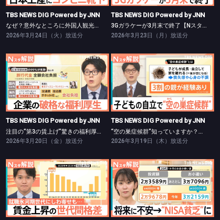
TBS NEWS DIG Powered by JNN
TBS NEWS DIG Powered by JNN
なぜ？意外なところに外国人観光客【Nスタ】
3Gガラケーが3月末で終了【Nスタ】
2026年3月24日（火）放送分
2026年3月23日（月）放送分
TBS NEWS DIG Powered by JNN
TBS NEWS DIG Powered by JNN
注目の“第3の賃上げ”驚きの福利厚生【Nスタ】
“空の巣症候群”知っていますか？【Nスタ】
TBS NEWS DIG Powered by JNN
TBS NEWS DIG Powered by JNN
注目の“第3の賃上げ”驚きの福利厚生【Nスタ】
“空の巣症候群”知っていますか？【Nスタ】
2026年3月20日（金）放送分
2026年3月19日（木）放送分
TBS NEWS DIG Powered by JNN
TBS NEWS DIG Powered by JNN
賃金上昇の「世代間格差」【Nスタ】
若者が「NISA貧乏」で“生活苦”？【Nスタ】