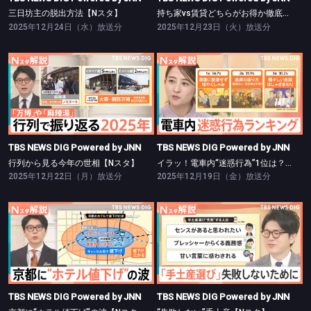
三日坊主の脱出方法【Nスタ】
持ち家vs賃貸どちらがお得か徹底検証【Nスタ】
2025年12月24日（水）放送分
2025年12月23日（火）放送分
TBS NEWS DIG Powered by JNN
TBS NEWS DIG Powered by JNN
行列から見る今年の世相【Nスタ】
イラッ！電車内“迷惑行為”1位は？【Nスタ】
TBS NEWS DIG Powered by JNN
TBS NEWS DIG Powered by JNN
行列から見る今年の世相【Nスタ】
イラッ！電車内“迷惑行為”1位は？【Nスタ】
2025年12月22日（月）放送分
2025年12月19日（金）放送分
TBS NEWS DIG Powered by JNN
TBS NEWS DIG Powered by JNN
京都に“ホテル値下げ”の波【Nスタ】
“失敗しない”手土産【Nスタ】
TBS NEWS DIG Powered by JNN
TBS NEWS DIG Powered by JNN