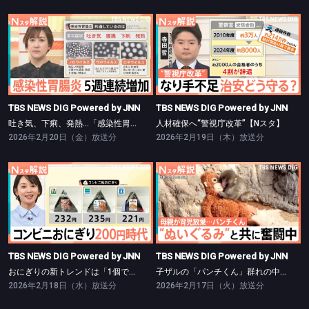
TBS NEWS DIG Powered by JNN
TBS NEWS DIG Powered by JNN
吐き気、下痢、発熱…「感染性胃腸炎」が増加傾向【Nスタ】
人材確保へ“警視庁改革”【Nスタ】
TBS NEWS DIG Powered by JNN
TBS NEWS DIG Powered by JNN
吐き気、下痢、発熱…「感染性胃腸炎」が増加傾向【Nスタ】
人材確保へ“警視庁改革”【Nスタ】
2026年2月20日（金）放送分
2026年2月19日（木）放送分
TBS NEWS DIG Powered by JNN
TBS NEWS DIG Powered by JNN
おにぎりの新トレンドは「1個で満腹」完結型【Nスタ】
子ザルの「パンチくん」群れの中で奮闘中【Nスタ】
TBS NEWS DIG Powered by JNN
TBS NEWS DIG Powered by JNN
おにぎりの新トレンドは「1個で満腹」完結型【Nスタ】
子ザルの「パンチくん」群れの中で奮闘中【Nスタ】
2026年2月18日（水）放送分
2026年2月17日（火）放送分