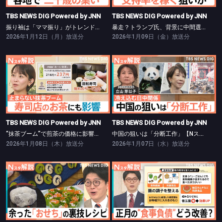
TBS NEWS DIG Powered by JNN
TBS NEWS DIG Powered by JNN
振り袖は「ママ振り」がトレンド【Nスタ】
暴走？トランプ氏、背景に中間選挙【Nスタ】
2026年1月12日（月）放送分
2026年1月09日（金）放送分
TBS NEWS DIG Powered by JNN
TBS NEWS DIG Powered by JNN
“抹茶ブーム”で煎茶の価格に影響が【Nスタ】
中国の狙いは「分断工作」【Nスタ】
TBS NEWS DIG Powered by JNN
TBS NEWS DIG Powered by JNN
“抹茶ブーム”で煎茶の価格に影響が【Nスタ】
中国の狙いは「分断工作」【Nスタ】
2026年1月08日（木）放送分
2026年1月07日（水）放送分
TBS NEWS DIG Powered by JNN
TBS NEWS DIG Powered by JNN
余ったおせち＆お餅の簡単激変レシピ【Nスタ】
“正月太り”実感は7割 食事・美容負債リセット術【Nスタ】