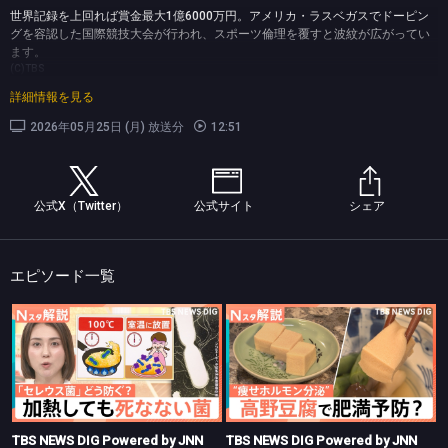
世界記録を上回れば賞金最大1億6000万円。アメリカ・ラスベガスでドーピン
グを容認した国際競技大会が行われ、スポーツ倫理を覆すと波紋が広がってい
ます。
(C)TBS
詳細情報を見る
2026年05月25日 (月) 放送分
12:51
公式X（Twitter）
公式サイト
シェア
エピソード一覧
TBS NEWS DIG Powered by JNN
TBS NEWS DIG Powered by JNN
“チャーハン症候群”に注意！【Nスタ】
高野豆腐に肥満予防の可能性【Nスタ】
TBS NEWS DIG Powered by JNN
TBS NEWS DIG Powered by JNN