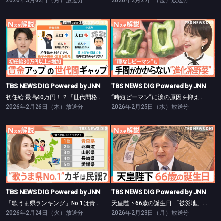
2026年3月02日（月）放送分
2026年2月27日（金）放送分
TBS NEWS DIG Powered by JNN
TBS NEWS DIG Powered by JNN
初任給 最高40万円！？「世代間格差」鮮明に【Nスタ】
“時短ピーマン”に涙の原因を抑えたタマネギも…“進化形野菜”【Nスタ】
TBS NEWS DIG Powered by JNN
TBS NEWS DIG Powered by JNN
初任給 最高40万円！？「世代間格差」鮮明に【Nスタ】
“時短ピーマン”に涙の原因を抑えたタマネギも…“進化形野菜”【Nスタ】
2026年2月26日（木）放送分
2026年2月25日（水）放送分
TBS NEWS DIG Powered by JNN
TBS NEWS DIG Powered by JNN
「歌うま県ランキング」No.1は青森県！【Nスタ】
天皇陛下66歳の誕生日 「被災地」に寄せる心【Nスタ】
TBS NEWS DIG Powered by JNN
TBS NEWS DIG Powered by JNN
「歌うま県ランキング」No.1は青森県！【Nスタ】
天皇陛下66歳の誕生日 「被災地」に寄せる心【Nスタ】
2026年2月24日（火）放送分
2026年2月23日（月）放送分