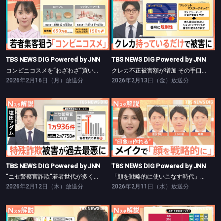
TBS NEWS DIG Powered by JNN
TBS NEWS DIG Powered by JNN
コンビニコスメを“わざわざ”買いに行く理由【Nスタ】
クレカ不正被害額が増加 その手口と対策【Nスタ】
TBS NEWS DIG Powered by JNN
TBS NEWS DIG Powered by JNN
コンビニコスメを“わざわざ”買いに行く理由【Nスタ】
クレカ不正被害額が増加 その手口と対策【Nスタ】
2026年2月16日（月）放送分
2026年2月13日（金）放送分
TBS NEWS DIG Powered by JNN
TBS NEWS DIG Powered by JNN
“ニセ警察官詐欺”若者世代が多く被害【Nスタ】
「顔を戦略的に使いこなす時代」に？“政治家向きメイク”とは【Nスタ】
TBS NEWS DIG Powered by JNN
TBS NEWS DIG Powered by JNN
“ニセ警察官詐欺”若者世代が多く被害【Nスタ】
「顔を戦略的に使いこなす時代」に？“政治家向きメイク”とは【Nスタ】
2026年2月12日（木）放送分
2026年2月11日（水）放送分