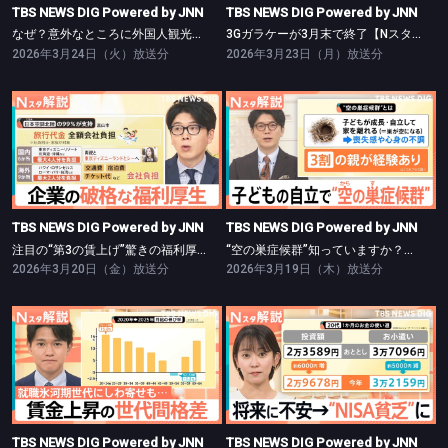
TBS NEWS DIG Powered by JNN
TBS NEWS DIG Powered by JNN
なぜ？意外なところに外国人観光客【Nスタ】
3Gガラケーが3月末で終了【Nスタ】
2026年3月24日（火）放送分
2026年3月23日（月）放送分
TBS NEWS DIG Powered by JNN
TBS NEWS DIG Powered by JNN
注目の“第3の賃上げ”驚きの福利厚生【Nスタ】
“空の巣症候群”知っていますか？【Nスタ】
TBS NEWS DIG Powered by JNN
TBS NEWS DIG Powered by JNN
注目の“第3の賃上げ”驚きの福利厚生【Nスタ】
“空の巣症候群”知っていますか？【Nスタ】
2026年3月20日（金）放送分
2026年3月19日（木）放送分
TBS NEWS DIG Powered by JNN
TBS NEWS DIG Powered by JNN
賃金上昇の「世代間格差」【Nスタ】
若者が「NISA貧乏」で“生活苦”？【Nスタ】
TBS NEWS DIG Powered by JNN
TBS NEWS DIG Powered by JNN