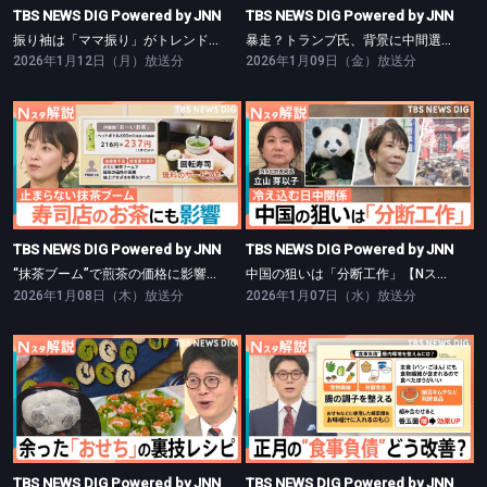
TBS NEWS DIG Powered by JNN
TBS NEWS DIG Powered by JNN
振り袖は「ママ振り」がトレンド【Nスタ】
暴走？トランプ氏、背景に中間選挙【Nスタ】
2026年1月12日（月）放送分
2026年1月09日（金）放送分
TBS NEWS DIG Powered by JNN
TBS NEWS DIG Powered by JNN
“抹茶ブーム”で煎茶の価格に影響が【Nスタ】
中国の狙いは「分断工作」【Nスタ】
TBS NEWS DIG Powered by JNN
TBS NEWS DIG Powered by JNN
“抹茶ブーム”で煎茶の価格に影響が【Nスタ】
中国の狙いは「分断工作」【Nスタ】
2026年1月08日（木）放送分
2026年1月07日（水）放送分
TBS NEWS DIG Powered by JNN
TBS NEWS DIG Powered by JNN
余ったおせち＆お餅の簡単激変レシピ【Nスタ】
“正月太り”実感は7割 食事・美容負債リセット術【Nスタ】
TBS NEWS DIG Powered by JNN
TBS NEWS DIG Powered by JNN