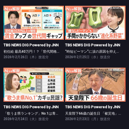
TBS NEWS DIG Powered by JNN
TBS NEWS DIG Powered by JNN
初任給 最高40万円！？「世代間格差」鮮明に【Nスタ】
“時短ピーマン”に涙の原因を抑えたタマネギも…“進化形野菜”【Nスタ】
TBS NEWS DIG Powered by JNN
TBS NEWS DIG Powered by JNN
初任給 最高40万円！？「世代間格差」鮮明に【Nスタ】
“時短ピーマン”に涙の原因を抑えたタマネギも…“進化形野菜”【Nスタ】
2026年2月26日（木）放送分
2026年2月25日（水）放送分
TBS NEWS DIG Powered by JNN
TBS NEWS DIG Powered by JNN
「歌うま県ランキング」No.1は青森県！【Nスタ】
天皇陛下66歳の誕生日 「被災地」に寄せる心【Nスタ】
TBS NEWS DIG Powered by JNN
TBS NEWS DIG Powered by JNN
「歌うま県ランキング」No.1は青森県！【Nスタ】
天皇陛下66歳の誕生日 「被災地」に寄せる心【Nスタ】
2026年2月24日（火）放送分
2026年2月23日（月）放送分