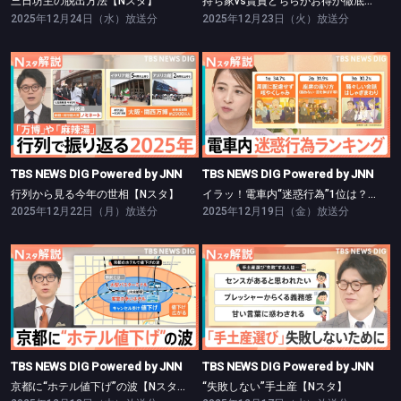
三日坊主の脱出方法【Nスタ】
持ち家vs賃貸どちらがお得か徹底検証【Nスタ】
2025年12月24日（水）放送分
2025年12月23日（火）放送分
TBS NEWS DIG Powered by JNN
TBS NEWS DIG Powered by JNN
行列から見る今年の世相【Nスタ】
イラッ！電車内“迷惑行為”1位は？【Nスタ】
TBS NEWS DIG Powered by JNN
TBS NEWS DIG Powered by JNN
行列から見る今年の世相【Nスタ】
イラッ！電車内“迷惑行為”1位は？【Nスタ】
2025年12月22日（月）放送分
2025年12月19日（金）放送分
TBS NEWS DIG Powered by JNN
TBS NEWS DIG Powered by JNN
京都に“ホテル値下げ”の波【Nスタ】
“失敗しない”手土産【Nスタ】
TBS NEWS DIG Powered by JNN
TBS NEWS DIG Powered by JNN
京都に“ホテル値下げ”の波【Nスタ】
“失敗しない”手土産【Nスタ】