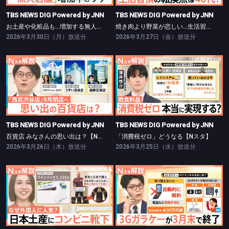
TBS NEWS DIG Powered by JNN
TBS NEWS DIG Powered by JNN
お土産や化粧品も…増加する無人店舗【Nスタ】
焼き肉より野菜が恋しい…生活習慣の転換点【Nスタ】
2026年3月30日（月）放送分
2026年3月27日（金）放送分
TBS NEWS DIG Powered by JNN
TBS NEWS DIG Powered by JNN
百貨店 みなさんの思い出は？【Nスタ】
「消費税ゼロ」どうなる【Nスタ】
TBS NEWS DIG Powered by JNN
TBS NEWS DIG Powered by JNN
百貨店 みなさんの思い出は？【Nスタ】
「消費税ゼロ」どうなる【Nスタ】
2026年3月26日（木）放送分
2026年3月25日（水）放送分
TBS NEWS DIG Powered by JNN
TBS NEWS DIG Powered by JNN
なぜ？意外なところに外国人観光客【Nスタ】
3Gガラケーが3月末で終了【Nスタ】