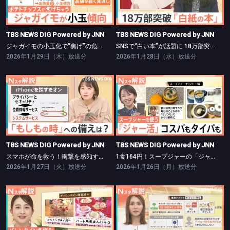
ジャガイモの小玉化で“焦げ”の危機？【Nスタ】
SNSで“白い本”が話題に 18万部突破【Nスタ】
TBS NEWS DIG Powered by JNN
TBS NEWS DIG Powered by JNN
ジャガイモの小玉化で“焦げ”の危機？【Nスタ】
SNSで“白い本”が話題に 18万部突破【Nスタ】
2026年1月29日（木）放送分
2026年1月28日（水）放送分
TBS NEWS DIG Powered by JNN
TBS NEWS DIG Powered by JNN
スマホが命を救う！衝撃を感知すると119番 “誤通報”には注意【Nスタ】
1食164円！スープジャーの「ジャー活」はタイパも良し【Nスタ】
TBS NEWS DIG Powered by JNN
TBS NEWS DIG Powered by JNN
スマホが命を救う！衝撃を感知すると119番 “誤通報”には注意【Nスタ】
1食164円！スープジャーの「ジャー活」はタイパも良し【Nスタ】
2026年1月27日（火）放送分
2026年1月26日（月）放送分
TBS NEWS DIG Powered by JNN
TBS NEWS DIG Powered by JNN
“ギャレンタイン”ってなんだ？【Nスタ】
全国に広がる「自治体ポイ活」の波【Nスタ】