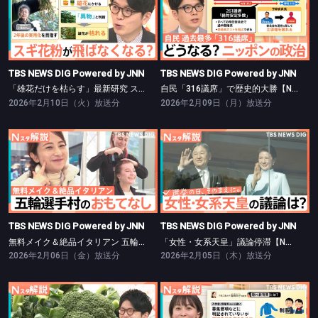
TBS NEWS DIG Powered by JNN
TBS NEWS DIG Powered by JNN
「雄花だけを枯らす」最新研究 スギ花粉が飛ばなくなる未来も…？【Nスタ】
自民「316議席」で歴史的大勝【Nスタ】
TBS NEWS DIG Powered by JNN
TBS NEWS DIG Powered by JNN
「雄花だけを枯らす」最新研究 スギ花粉が飛ばなくなる未来も…？【Nスタ】
自民「316議席」で歴史的大勝【Nスタ】
2026年2月10日（火）放送分
2026年2月09日（月）放送分
TBS NEWS DIG Powered by JNN
TBS NEWS DIG Powered by JNN
無料メイク＆絶品イタリアン 五輪選手村【Nスタ】
「女性・女系天皇」議論停滞【Nスタ】
TBS NEWS DIG Powered by JNN
TBS NEWS DIG Powered by JNN
無料メイク＆絶品イタリアン 五輪選手村【Nスタ】
「女性・女系天皇」議論停滞【Nスタ】
2026年2月06日（金）放送分
2026年2月05日（木）放送分