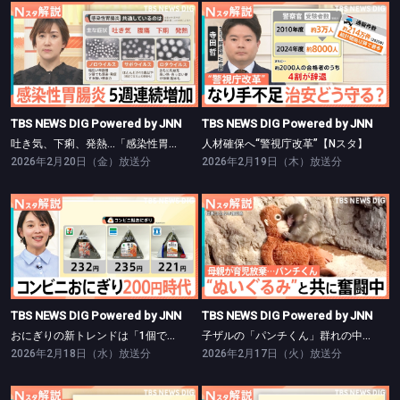
TBS NEWS DIG Powered by JNN
TBS NEWS DIG Powered by JNN
吐き気、下痢、発熱…「感染性胃腸炎」が増加傾向【Nスタ】
人材確保へ“警視庁改革”【Nスタ】
TBS NEWS DIG Powered by JNN
TBS NEWS DIG Powered by JNN
吐き気、下痢、発熱…「感染性胃腸炎」が増加傾向【Nスタ】
人材確保へ“警視庁改革”【Nスタ】
2026年2月20日（金）放送分
2026年2月19日（木）放送分
TBS NEWS DIG Powered by JNN
TBS NEWS DIG Powered by JNN
おにぎりの新トレンドは「1個で満腹」完結型【Nスタ】
子ザルの「パンチくん」群れの中で奮闘中【Nスタ】
TBS NEWS DIG Powered by JNN
TBS NEWS DIG Powered by JNN
おにぎりの新トレンドは「1個で満腹」完結型【Nスタ】
子ザルの「パンチくん」群れの中で奮闘中【Nスタ】
2026年2月18日（水）放送分
2026年2月17日（火）放送分