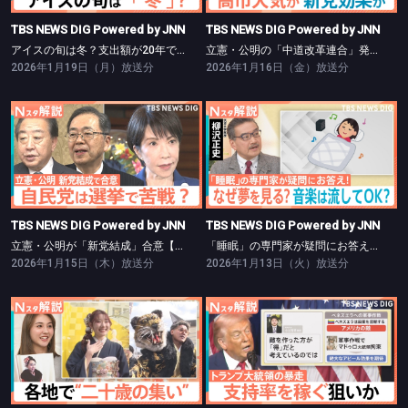
TBS NEWS DIG Powered by JNN
TBS NEWS DIG Powered by JNN
アイスの旬は冬？支出額が20年で2倍に【Nスタ】
立憲・公明の「中道改革連合」発足【Nスタ】
2026年1月19日（月）放送分
2026年1月16日（金）放送分
TBS NEWS DIG Powered by JNN
TBS NEWS DIG Powered by JNN
立憲・公明が「新党結成」合意【Nスタ】
「睡眠」の専門家が疑問にお答え！【Nスタ】
TBS NEWS DIG Powered by JNN
TBS NEWS DIG Powered by JNN
立憲・公明が「新党結成」合意【Nスタ】
「睡眠」の専門家が疑問にお答え！【Nスタ】
2026年1月15日（木）放送分
2026年1月13日（火）放送分
TBS NEWS DIG Powered by JNN
TBS NEWS DIG Powered by JNN
振り袖は「ママ振り」がトレンド【Nスタ】
暴走？トランプ氏、背景に中間選挙【Nスタ】