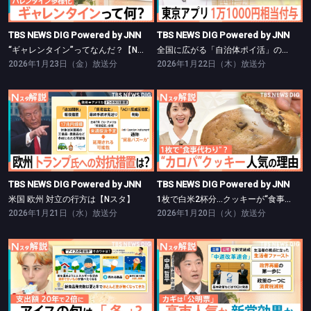
TBS NEWS DIG Powered by JNN
TBS NEWS DIG Powered by JNN
“ギャレンタイン”ってなんだ？【Nスタ】
全国に広がる「自治体ポイ活」の波【Nスタ】
2026年1月23日（金）放送分
2026年1月22日（木）放送分
TBS NEWS DIG Powered by JNN
TBS NEWS DIG Powered by JNN
米国 欧州 対立の行方は【Nスタ】
1枚で白米2杯分…クッキーが“食事”に？【Nスタ】
TBS NEWS DIG Powered by JNN
TBS NEWS DIG Powered by JNN
米国 欧州 対立の行方は【Nスタ】
1枚で白米2杯分…クッキーが“食事”に？【Nスタ】
2026年1月21日（水）放送分
2026年1月20日（火）放送分
TBS NEWS DIG Powered by JNN
TBS NEWS DIG Powered by JNN
アイスの旬は冬？支出額が20年で2倍に【Nスタ】
立憲・公明の「中道改革連合」発足【Nスタ】