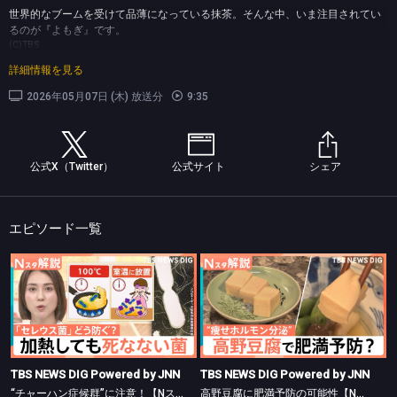
世界的なブームを受けて品薄になっている抹茶。そんな中、いま注目されてい
るのが『よもぎ』です。
(C)TBS
詳細情報を見る
2026年05月07日 (木) 放送分
9:35
公式X（Twitter）
公式サイト
シェア
エピソード一覧
TBS NEWS DIG Powered by JNN
TBS NEWS DIG Powered by JNN
“チャーハン症候群”に注意！【Nスタ】
高野豆腐に肥満予防の可能性【Nスタ】
TBS NEWS DIG Powered by JNN
TBS NEWS DIG Powered by JNN
“チャーハン症候群”に注意！【Nスタ】
高野豆腐に肥満予防の可能性【Nスタ】