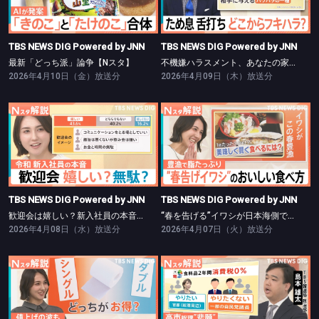
最新「どっち派」論争【Nスタ】
不機嫌ハラスメント、あなたの家族は大丈夫？【Nスタ】
TBS NEWS DIG Powered by JNN
TBS NEWS DIG Powered by JNN
最新「どっち派」論争【Nスタ】
不機嫌ハラスメント、あなたの家族は大丈夫？【Nスタ】
2026年4月10日（金）放送分
2026年4月09日（木）放送分
TBS NEWS DIG Powered by JNN
TBS NEWS DIG Powered by JNN
歓迎会は嬉しい？新入社員の本音【Nスタ】
“春を告げる”イワシが日本海側で豊漁に！【Nスタ】
TBS NEWS DIG Powered by JNN
TBS NEWS DIG Powered by JNN
歓迎会は嬉しい？新入社員の本音【Nスタ】
“春を告げる”イワシが日本海側で豊漁に！【Nスタ】
2026年4月08日（水）放送分
2026年4月07日（火）放送分
TBS NEWS DIG Powered by JNN
TBS NEWS DIG Powered by JNN
トイレ紙｢シングル｣｢ダブル｣お得は？【Nスタ】
できるのか？消費税減税【Nスタ】