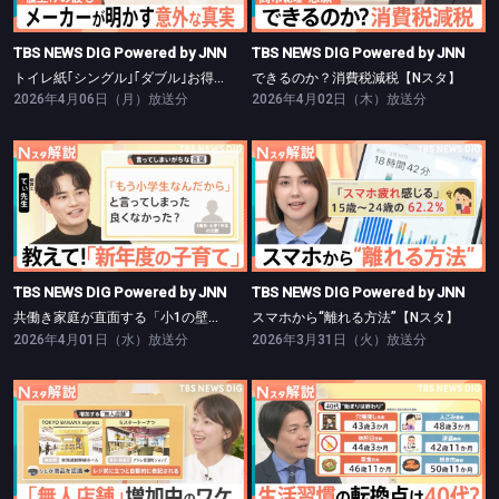
TBS NEWS DIG Powered by JNN
TBS NEWS DIG Powered by JNN
トイレ紙｢シングル｣｢ダブル｣お得は？【Nスタ】
できるのか？消費税減税【Nスタ】
2026年4月06日（月）放送分
2026年4月02日（木）放送分
TBS NEWS DIG Powered by JNN
TBS NEWS DIG Powered by JNN
共働き家庭が直面する「小1の壁」【Nスタ】
スマホから“離れる方法”【Nスタ】
TBS NEWS DIG Powered by JNN
TBS NEWS DIG Powered by JNN
共働き家庭が直面する「小1の壁」【Nスタ】
スマホから“離れる方法”【Nスタ】
2026年4月01日（水）放送分
2026年3月31日（火）放送分
TBS NEWS DIG Powered by JNN
TBS NEWS DIG Powered by JNN
お土産や化粧品も…増加する無人店舗【Nスタ】
焼き肉より野菜が恋しい…生活習慣の転換点【Nスタ】