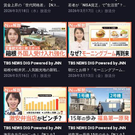
賃金上昇の「世代間格差」【Nスタ】
若者が「NISA貧乏」で“生活苦”？【Nスタ】
2026年3月18日（水）放送分
2026年3月17日（火）放送分
TBS NEWS DIG Powered by JNN
TBS NEWS DIG Powered by JNN
箱根や軽井沢…人気観光地の新戦略【Nスタ】
朝だとお得？「モーニングブーム」再到来【Nスタ】
TBS NEWS DIG Powered by JNN
TBS NEWS DIG Powered by JNN
箱根や軽井沢…人気観光地の新戦略【Nスタ】
朝だとお得？「モーニングブーム」再到来【Nスタ】
2026年3月16日（月）放送分
2026年3月13日（金）放送分
TBS NEWS DIG Powered by JNN
TBS NEWS DIG Powered by JNN
激安弁当店がピンチ！【Nスタ】
福島第一原発 15年の歩み【Nスタ】
TBS NEWS DIG Powered by JNN
TBS NEWS DIG Powered by JNN
激安弁当店がピンチ！【Nスタ】
福島第一原発 15年の歩み【Nスタ】