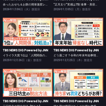
余ったおせち＆お餅の簡単激変レシピ【Nスタ】
“正月太り”実感は7割 食事・美容負債リセット術【Nスタ】
2026年1月06日（火）放送分
2026年1月05日（月）放送分
TBS NEWS DIG Powered by JNN
TBS NEWS DIG Powered by JNN
イライラ大賞 1位は「人間関係のストレス」【Nスタ】
どう過ごす？令和の年末年始事情【Nスタ】
TBS NEWS DIG Powered by JNN
TBS NEWS DIG Powered by JNN
イライラ大賞 1位は「人間関係のストレス」【Nスタ】
どう過ごす？令和の年末年始事情【Nスタ】
2025年12月26日（金）放送分
2025年12月25日（木）放送分
TBS NEWS DIG Powered by JNN
TBS NEWS DIG Powered by JNN
三日坊主の脱出方法【Nスタ】
持ち家vs賃貸どちらがお得か徹底検証【Nスタ】
TBS NEWS DIG Powered by JNN
TBS NEWS DIG Powered by JNN