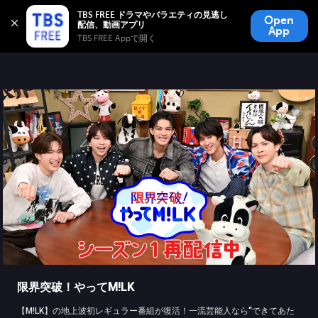
TBS FREE
TBS FREE ドラマやバラエティの見逃し
Open
無料見逃し配信
App
TBS FREE Appで開く 
限界突破！やってM!LK
【M!LK】の地上波初レギュラー番組が復活！一流芸能人なら“できてあた