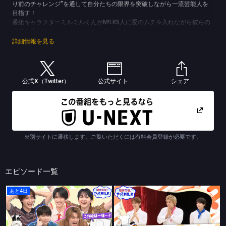
り前のチャレンジ”を通して自分たちの限界を突破しながら一流芸能人を
目指す！
番組キャラクターミルミルくんがM!LK5人に愛のムチを入れながら彼らの
成長を見守るドキュメントバラエティです！
(C)TBS
詳細情報を見る
公式X（Twitter）
公式サイト
シェア
※別サイトに遷移します。ご覧いただくには有料会員登録が必要です。
エピソード一覧
あと4日
限界突破！やってM!LK
限界突破！やってM!LK
絵だけでAIにお題を伝えろ！新ゲームで絵の才能開花！？
料理上手になれ！