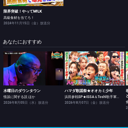
限界突破！やってM!LK
高級食材を当てろ！
2024年11月15日（金）放送分
あなたにおすすめ
水曜日のダウンタウン
ハマダ歌謡祭★オオカミ少年
怪談に関する説 ほか
浜田参戦SP★ISSA＆Toshl歌手軍vs樹ジェシー歌謡祭軍
水曜日のダウンタウン
ハマダ歌謡祭★オオカミ少年
怪談に関する説 ほか
浜田参戦SP★ISSA＆Toshl歌手軍vs樹ジェシー歌謡祭軍
2026年8月05日（水）放送分
2026年8月07日（金）放送分