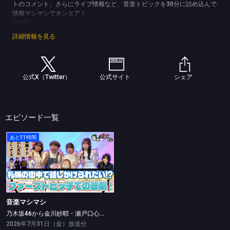
トのコメント、さらにライブ情報など、音楽トピックを30分に詰め込んで
情報マシマシでオンエア！
(C)HBC
詳細情報を見る
公式X（Twitter）
公式サイト
シェア
エピソード一覧
あと11時間
音楽マシマシ
乃木坂46から金川紗耶・瀬戸口心月・長嶋凛桜が登場！
音楽マシマシ
乃木坂46から金川紗耶・瀬戸口心月・長嶋凛桜が登場！
2026年7月31日（金）放送分