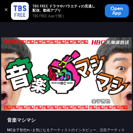
TBS FREE
TBS FREE ドラマやバラエティの見逃し
Open
無料見逃し配信
App
TBS FREE Appで開く 
音楽マシマシ
MC金子智也×いま気になるアーティストのインタビュー、注目アーティス