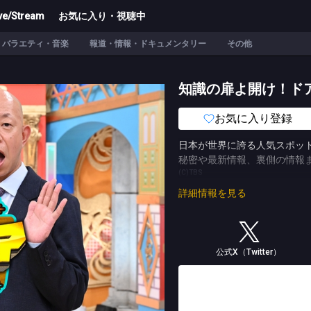
ve/Stream
お気に入り・視聴中
バラエティ・音楽
報道・情報・ドキュメンタリー
その他
知識の扉よ開け！ドア
お気に入り登録
日本が世界に誇る人気スポッ
秘密や最新情報、裏側の情報ま
(C)TBS
詳細情報を見る
公式X（Twitter）