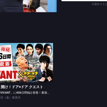
※別サイト
識の扉よ開け！ドア×ドア クエスト
新日曜劇場「VIVANT」に406日間独占密着！裏側公開SP
開け！ドア×ドア クエスト
新日曜劇場「VIVANT」に406日間独占密着！裏側公開SP
24日（金）放送分