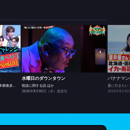
い
水曜日のダウンタウン
10人連続完コピチャレンジに佐野勇斗・本郷奏多参戦＆Snow Man SPライブ
怪談に関する説 ほか
夏に行きた
い
水曜日のダウンタウン
バナナマン
10人連続完コピチャレンジに佐野勇斗・本郷奏多参戦＆Snow Man SPライブ
怪談に関する説 ほか
2026年8月05日（水）放送分
2026年8月