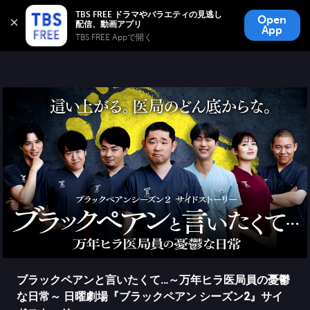
TBS FREE
TBS FREE ドラマやバラエティの見逃し
Open
無料見逃し配信
App
TBS FREE Appで開く 
ブラックペアンと言いたくて…～万年ヒラ医局員の憂鬱
な日常～ 日曜劇場『ブラックペアン シーズン2』サイ