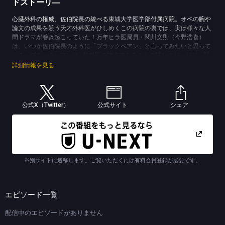
ドストーリ―
心臓外科の権威、佐伯院長の統べる東城大学医学部付属病院。オペの腕や
論文の成果を競う天才外科医がひしめくこの病院の裏では、実は様々な人
間ドラマが巻き起こっていた！万年ヒラ医局員・関川文則（今野浩喜）
は、いつか佐伯院長のように「ブラックペアン」と言ってみたいと思って
いる。ブラックぺアンは…外科医の頂点であることの証なのだ。だが、関
川は後輩からの人望もなく、自分のあり方に悩みを抱えている。それでも
詳細情報を見る
悩みに気付かぬフリをして気丈に振る舞おうとするが、関川は周囲に翻弄
され、思わず弱音を吐いてしまう。このサイドストーリーでは、本編では
決して描かれない医局員たちの裏の顔や、医局内の様々な人間関係が描か
れていく。”自分の居場所”を探し求め、ガムシャラに前に進もうとする関
公式X（Twitter）
公式サイト
シェア
川であるが、果たして「ブラックペアン」と言える日はやって来るの
か！？この物語は、そんな関川が巻き起こす哀愁の心臓震（ハートフル）
ドラマである！
(C)TBS (C)海堂 尊／講談社
※別サイトに遷移します。ご覧いただくには有料会員登録が必要です。
エピソード一覧
配信中のエピソードがありません