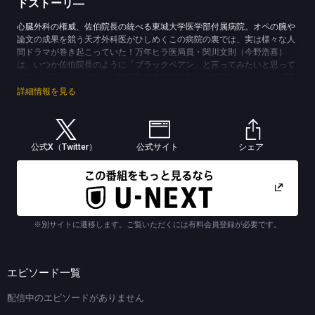
ドストーリ―
心臓外科の権威、佐伯院長の統べる東城大学医学部付属病院。オペの腕や
論文の成果を競う天才外科医がひしめくこの病院の裏では、実は様々な人
間ドラマが巻き起こっていた！万年ヒラ医局員・関川文則（今野浩喜）
は、いつか佐伯院長のように「ブラックペアン」と言ってみたいと思って
いる。ブラックぺアンは…外科医の頂点であることの証なのだ。だが、関
川は後輩からの人望もなく、自分のあり方に悩みを抱えている。それでも
詳細情報を見る
悩みに気付かぬフリをして気丈に振る舞おうとするが、関川は周囲に翻弄
され、思わず弱音を吐いてしまう。このサイドストーリーでは、本編では
決して描かれない医局員たちの裏の顔や、医局内の様々な人間関係が描か
れていく。”自分の居場所”を探し求め、ガムシャラに前に進もうとする関
公式X（Twitter）
公式サイト
シェア
川であるが、果たして「ブラックペアン」と言える日はやって来るの
か！？この物語は、そんな関川が巻き起こす哀愁の心臓震（ハートフル）
ドラマである！
(C)TBS (C)海堂 尊／講談社
※別サイトに遷移します。ご覧いただくには有料会員登録が必要です。
エピソード一覧
配信中のエピソードがありません