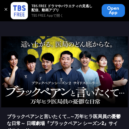
TBS FREE
TBS FREE ドラマやバラエティの見逃し
Open
無料見逃し配信
App
TBS FREE Appで開く 
ブラックペアンと言いたくて…～万年ヒラ医局員の憂鬱
な日常～ 日曜劇場『ブラックペアン シーズン2』サイ