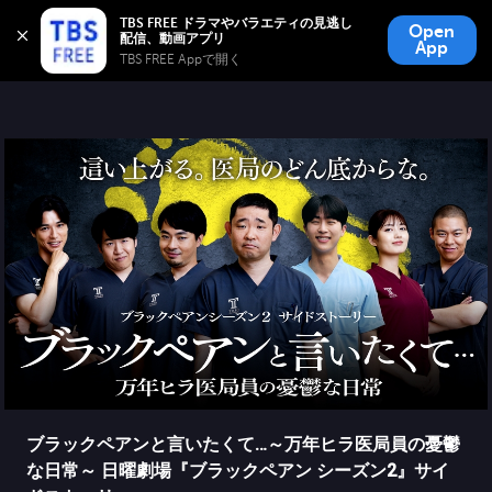
TBS FREE
TBS FREE ドラマやバラエティの見逃し
Open
無料見逃し配信
App
TBS FREE Appで開く 
ブラックペアンと言いたくて…～万年ヒラ医局員の憂鬱
な日常～ 日曜劇場『ブラックペアン シーズン2』サイ