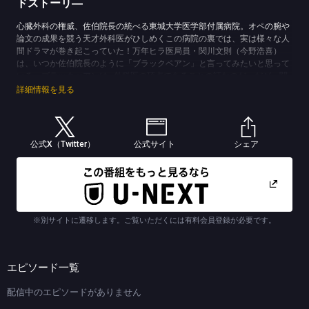
ドストーリ―
心臓外科の権威、佐伯院長の統べる東城大学医学部付属病院。オペの腕や
論文の成果を競う天才外科医がひしめくこの病院の裏では、実は様々な人
間ドラマが巻き起こっていた！万年ヒラ医局員・関川文則（今野浩喜）
は、いつか佐伯院長のように「ブラックペアン」と言ってみたいと思って
いる。ブラックぺアンは…外科医の頂点であることの証なのだ。だが、関
川は後輩からの人望もなく、自分のあり方に悩みを抱えている。それでも
詳細情報を見る
悩みに気付かぬフリをして気丈に振る舞おうとするが、関川は周囲に翻弄
され、思わず弱音を吐いてしまう。このサイドストーリーでは、本編では
決して描かれない医局員たちの裏の顔や、医局内の様々な人間関係が描か
れていく。”自分の居場所”を探し求め、ガムシャラに前に進もうとする関
公式X（Twitter）
公式サイト
シェア
川であるが、果たして「ブラックペアン」と言える日はやって来るの
か！？この物語は、そんな関川が巻き起こす哀愁の心臓震（ハートフル）
ドラマである！
(C)TBS (C)海堂 尊／講談社
※別サイトに遷移します。ご覧いただくには有料会員登録が必要です。
エピソード一覧
配信中のエピソードがありません