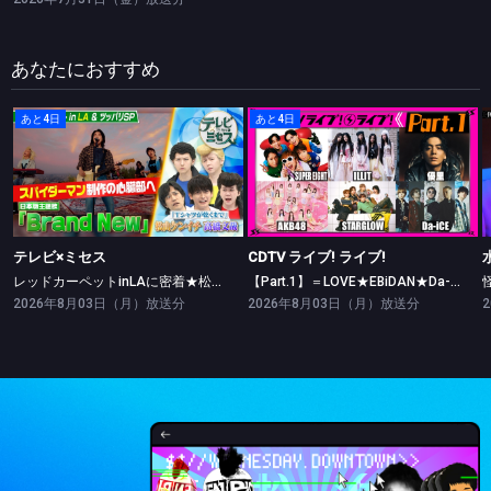
あなたにおすすめ
あと4日
あと4日
テレビ×ミセス
CDTV ライブ! ライブ!
レッドカーペットinLAに密着★松山ケンイチ・高橋文哉ツッパリ勝負！
【Part.1】＝LOVE★EBiDAN★Da-iCE★ILLIT★AKB48
テレビ×ミセス
CDTV ライブ! ライブ!
レッドカーペットinLAに密着★松山ケンイチ・高橋文哉ツッパリ勝負！
【Part.1】＝LOVE★EBiDAN★Da-iCE★ILLIT★AKB48
2026年8月03日（月）放送分
2026年8月03日（月）放送分