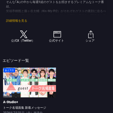
そんな｢A｣の中から毎週1組のゲストをお招きするプレミアムなトーク番
組。
笑福亭鶴瓶と藤ヶ谷太輔（Kis-My-Ft2）がそれぞれゲストの素顔に迫るべ
く、独自の切り口やテーマをもとに、ゲストの家族や親友など関係者を自
ら極秘取材！
詳細情報を見る
決して他の番組で見ることのできないゲストたちのありのままの素顔を引
き出します！
(C)TBS
公式X（Twitter）
公式サイト
シェア
エピソード一覧
あと1日
A-Studio+
トーク名場面集 新着メッセージ
A-Studio+
トーク名場面集 新着メッセージ
2026年7月31日（金）放送分