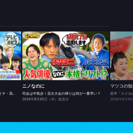
ニノなのに
レッドカーペットinLAに密着★松山ケンイチ・高橋文哉ツッパリ勝負！
司会は中島歩！花火大会の帰りは何が一番早い？
ニノなのに
マツコの知
レッドカーペットinLAに密着★松山ケンイチ・高橋文哉ツッパリ勝負！
司会は中島歩！花火大会の帰りは何が一番早い？
前半「スイカ
2026年8月05日（水）放送分
2026年8月