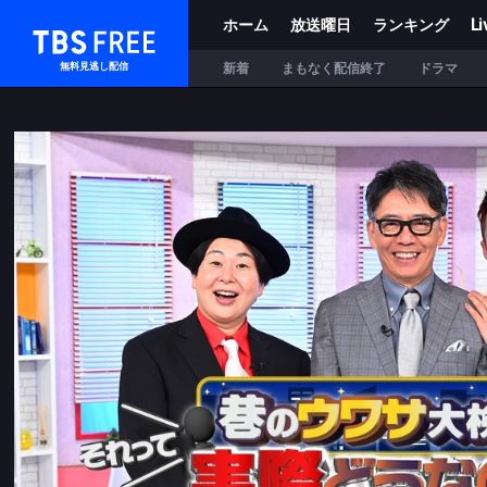
ホーム
放送曜日
ランキング
Li
TBS FREE
新着
まもなく配信終了
ドラマ
無料見逃し配信