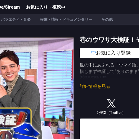
ve/Stream
お気に入り・視聴中
バラエティ・音楽
報道・情報・ドキュメンタリー
その他
巷のウワサ大検証！
お気に入り登録
世の中にあふれる「ウマイ話
惜しまず検証して“ありのまま
(C)極東電視台/TBS
詳細情報を見る
公式X（Twitter）