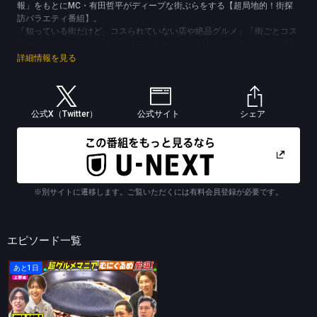
報」をもとにMC・有田哲平がディープな街ぶらをする【超局地的！街探
訪バラエティ番組】。
「知っている街だけど、コスられていない店や絶品グルメ」「街ごとコス
られていないエリア」など、「コスられない」をキーワードに、その街を
知り尽くした案内人と一緒に有田が街ぶら。笑えてタメになる知られざる
詳細情報を見る
スポットや情報が続々登場！
(C)TBSスパークル/TBS
公式X（Twitter）
公式サイト
シェア
※別サイトに遷移します。ご覧いただくには有料会員登録が必要です。
エピソード一覧
あと1日
有田哲平とコスられない街
上野編④超グルメマニアむにぐるめが名店を案内▼白い＆黒くて衝撃！激うまオムライス＆宝石のように輝く絶品チーズケーキ