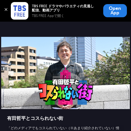
TBS FREE
TBS FREE ドラマやバラエティの見逃し
Open
無料見逃し配信
App
TBS FREE Appで開く 
有田哲平とコスられない街
「どのメディアでもコスられていない（※あまり紹介されていない）情