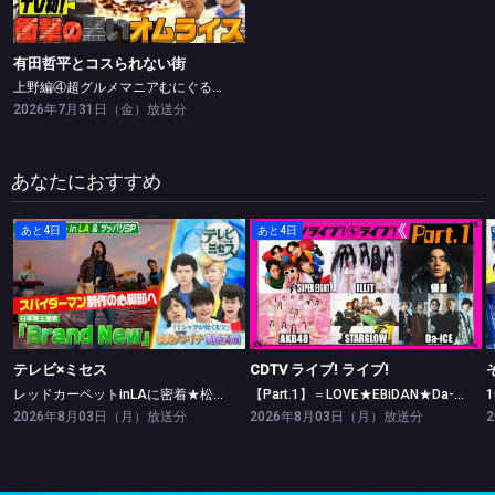
有田哲平とコスられない街
上野編④超グルメマニアむにぐるめが名店を案内▼白い＆黒くて衝撃！激うまオムライス＆宝石のように輝く絶品チーズケーキ
2026年7月31日（金）放送分
あなたにおすすめ
あと4日
あと4日
テレビ×ミセス
CDTV ライブ! ライブ!
レッドカーペットinLAに密着★松山ケンイチ・高橋文哉ツッパリ勝負！
【Part.1】＝LOVE★EBiDAN★Da-iCE★ILLIT★AKB48
テレビ×ミセス
CDTV ライブ! ライブ!
レッドカーペットinLAに密着★松山ケンイチ・高橋文哉ツッパリ勝負！
【Part.1】＝LOVE★EBiDAN★Da-iCE★ILLIT★AKB48
2026年8月03日（月）放送分
2026年8月03日（月）放送分