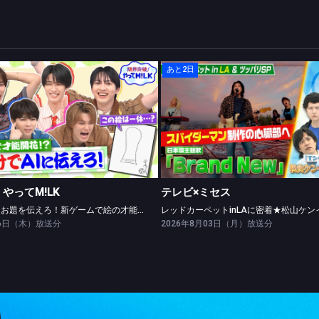
あと2日
限界突破！やってM!LK
テレビ×ミセス
絵だけでAIにお題を伝えろ！新ゲームで絵の才能開花！？
やってM!LK
テレビ×ミセス
絵だけでAIにお題を伝えろ！新ゲームで絵の才能開花！？
06日（木）放送分
2026年8月03日（月）放送分