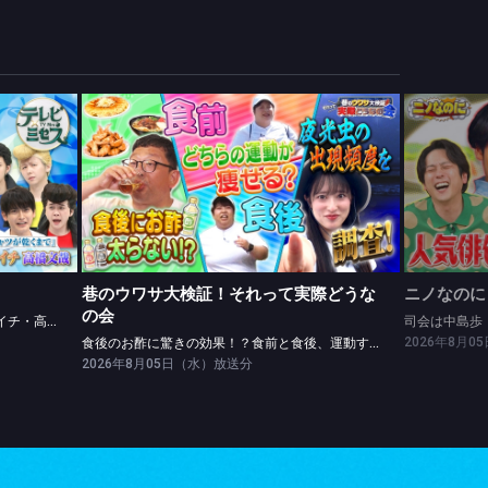
巷のウワサ大検証！それって実際どうなの会
レッドカーペットinLAに密着★松山ケンイチ・高橋文哉ツッパリ勝負！
食後のお酢に驚きの効果！？食前と食後、運動するなら？
司会は中
巷のウワサ大検証！それって実際どうな
ニノなのに
の会
レッドカーペットinLAに密着★松山ケンイチ・高橋文哉ツッパリ勝負！
司会は中島歩
2026年8月
食後のお酢に驚きの効果！？食前と食後、運動するなら？
2026年8月05日（水）放送分