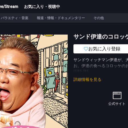
ve/Stream
お気に入り・視聴中
バラエティ・音楽
報道・情報・ドキュメンタリー
その他
サンド伊達のコロッ
お気に入り登録
サンドウィッチマン伊達が、
お。伊達の食べるコロッケの
(C)BS-TBS
詳細情報を見る
公式サイト