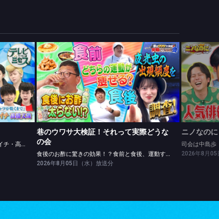
巷のウワサ大検証！それって実際どうなの会
レッドカーペットinLAに密着★松山ケンイチ・高橋文哉ツッパリ勝負！
食後のお酢に驚きの効果！？食前と食後、運動するなら？
司会は中
巷のウワサ大検証！それって実際どうな
ニノなのに
の会
レッドカーペットinLAに密着★松山ケンイチ・高橋文哉ツッパリ勝負！
司会は中島歩
2026年8月
食後のお酢に驚きの効果！？食前と食後、運動するなら？
2026年8月05日（水）放送分