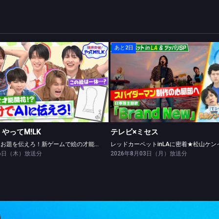
あと2日
限界突破！やってM!LK
テレビ×ミセス
絵だけでAIにお題を伝えろ！新ゲームで絵の才能開花！？
やってM!LK
テレビ×ミセス
絵だけでAIにお題を伝えろ！新ゲームで絵の才能開花！？
06日（木）放送分
2026年8月03日（月）放送分