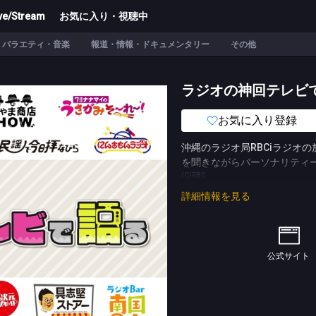
ve/Stream
お気に入り・視聴中
バラエティ・音楽
報道・情報・ドキュメンタリー
その他
ラジオの神回テレビ
お気に入り登録
沖縄のラジオ局RBCiラジオ
を聞きながらパーソナリティ
(C)RBC
詳細情報を見る
公式サイト