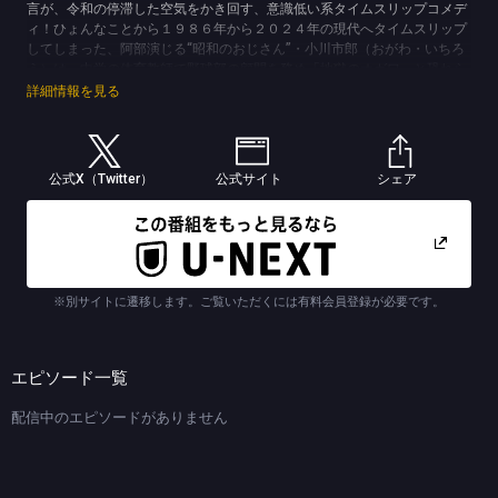
言が、令和の停滞した空気をかき回す、意識低い系タイムスリップコメデ
ィ！ひょんなことから１９８６年から２０２４年の現代へタイムスリップ
してしまった、阿部演じる“昭和のおじさん”・小川市郎（おがわ・いちろ
う）は、中学の体育教師で野球部の顧問を務め「地獄のオガワ」と恐れら
れている。市郎がタイムスリップした令和で出会う、バラエティ番組のア
詳細情報を見る
シスタントプロデューサーでシングルマザーの犬島渚（いぬしま・なぎ
さ）を演じるのは仲里依紗。時空を超えて出会った市郎と渚がどのような
関係性を築いていくのかも大きな見どころのひとつ。さらに、市郎と同じ
１９８６年に生き、とあるアイドルに心酔するあまり、その身なり言動す
公式X（Twitter）
公式サイト
シェア
べてを完コピする男“ムッチ先輩”こと秋津睦実（あきつ・むつみ）を演じ
るのは磯村勇斗。市郎と逆で、２０２４年から１９８６年に坂元愛登演じ
る息子と共にタイムスリップする社会学者・向坂サカエ（さきさか・さか
え）を吉田羊。そして、市郎の一人娘・順子を河合優実が演じる。そのほ
か、山本耕史、古田新太、三宅弘城、袴田吉彦、中島歩ら個性豊かなキャ
ストが勢ぞろい！コンプライアンス意識の低い“昭和のおじさん”の市郎か
※別サイトに遷移します。ご覧いただくには有料会員登録が必要です。
らは、令和ではギリギリ“不適切”発言が飛び出す。しかし、そんな市郎の
極論が、コンプラで縛られた令和の人々に考えるキッカケを与えていくこ
とに。昭和から令和へ、時代は変わっても、親が子を想う気持ち、子が親
を疎ましく想う気持ち、誰かを愛する気持ちという変わらないものもあ
エピソード一覧
る。妻を亡くした市郎とその一人娘、そしてタイムスリップしたことで出
会う人々との絆を描くヒューマンコメディ！
配信中のエピソードがありません
(C)TBSスパークル／TBS