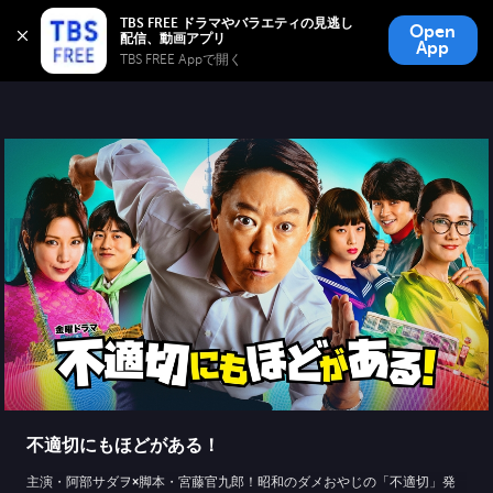
TBS FREE
TBS FREE ドラマやバラエティの見逃し
Open
無料見逃し配信
App
TBS FREE Appで開く 
不適切にもほどがある！
主演・阿部サダヲ×脚本・宮藤官九郎！昭和のダメおやじの「不適切」発