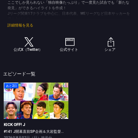
ここでしか見られない「独自映像たっぷり」で一度見た試合でも「新たな
発見」ができるハイライトを作成！
Jリーグ関東17クラブを中心に、日本代表、WEリーグなど日本サッカーを
盛り上げます！
(C)TBS
詳細情報を見る
公式X（Twitter）
公式サイト
シェア
エピソード一覧
あと2日
KICK OFF! J
#141 J開幕直前SP企画＆大岩監督を直撃
KICK OFF! J
#141 J開幕直前SP企画＆大岩監督を直撃
2026年8月02日（日）放送分