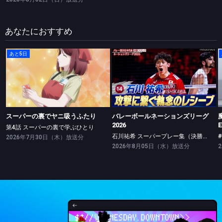
あなたにおすすめ
あと5日
スーパーの裏でヤニ吸うふたり
バレーボールネーションズリーグ2026
第4話 スーパーの裏で学ぶひとり
石川祐希 スーパープレー集（決勝ラウンド）
スーパーの裏でヤニ吸うふたり
バレーボールネーションズリーグ
2026
E
第4話 スーパーの裏で学ぶひとり
石川祐希 スーパープレー集（決勝ラウンド）
#
2026年7月30日（木）放送分
2026年8月05日（水）放送分