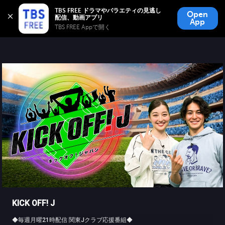
TBS FREE
TBS FREE ドラマやバラエティの見逃し
Open
無料見逃し配信
App
TBS FREE Appで開く 
KICK OFF! J
◆毎週月曜21時配信 関東Jクラブ応援番組◆