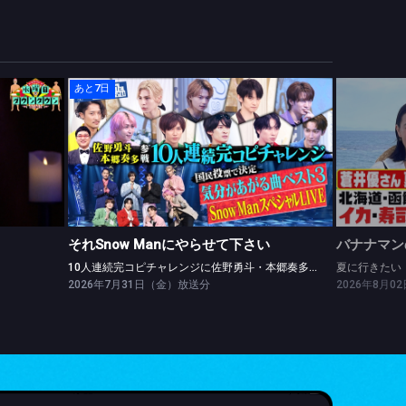
あと7日
それSnow Manにやらせて下さい
10人連続完コピチャレンジに佐野勇斗・本郷奏多参戦＆Snow Man SPライブ
夏に行きた
それSnow Manにやらせて下さい
バナナマン
10人連続完コピチャレンジに佐野勇斗・本郷奏多参戦＆Snow Man SPライブ
2026年7月31日（金）放送分
2026年8月