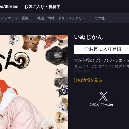
ve/Stream
お気に入り・視聴中
バラエティ・音楽
報道・情報・ドキュメンタリー
その他
いぬじかん
お気に入り登録
犬が主役のワンワンバラエテ
まるごとワンコだけでお送り
(C)BS-TBS
詳細情報を見る
公式X（Twitter）