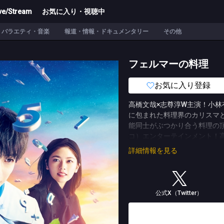
ve/Stream
お気に入り・視聴中
バラエティ・音楽
報道・情報・ドキュメンタリー
その他
フェルマーの料理
お気に入り登録
高橋文哉×志尊淳W主演！小
に包まれた料理界のカリスマ
能同士がぶつかり合う料理の
コ）エンターテインメント！
数学に人生を捧げてきた天才
詳細情報を見る
な成績を収め、数学者を目指
だ数学オリンピック選考会で
挫折する。そんなときに志尊
星レストラン「K」のオーナ
公式X（Twitter）
べく育てられ、史上最年少で
じいスピードで成長させてい
して成し遂げたい企みがある