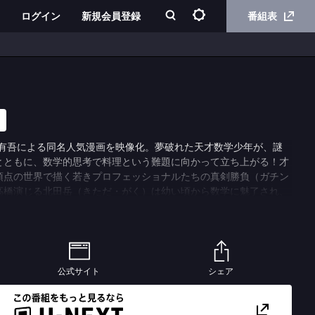
ログイン
新規会員登録
番組表
林有吾による同名人気漫画を映像化。夢破れた天才数学少年が、謎
とともに、数学的思考で料理という難題に向かって立ち上がる！才
頂点の世界で描く若きプロフェッショナルたちの真剣勝負（ガチン
高橋演じる北田岳（きただ・がく）は幼い頃から数学に魅了され、
数学少年。裕福な家庭ではなかったものの、学業、特に数学で優秀
し、特待生として名門校に通っていた。しかし、高校３年生で挑ん
ライバルとの圧倒的な実力を目の当たりにし、数学者への道半ばで
が演じる朝倉海（あさくら・かい）に出会う。海は東京にある二つ
ーシェフを務める若き料理界のカリスマ。幼い頃から料理人になる
公式サイト
シェア
星を獲得した。海は岳の才能に目をつけ、料理の世界に導き、凄ま
く。一方で、謎めいた意味ありげな発言も目立ち、岳の才能を利用
ようで…。そのほか、「K」で岳と海と共に働く店で唯一の女性シ