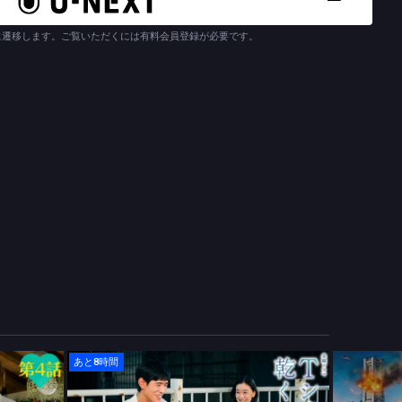
らんな）に小芝風花、同じく「K」のシェフで岳の良きライバル・
に板垣李光人、岳の高校の同級生・魚見亜由（うおみ・あゆ）に白
に遷移します。ご覧いただくには有料会員登録が必要です。
袋勝也（ほてい・かつや）に細田善彦、岳が通う名門ヴェルス学園
ん・かげかつ）に及川光博、「Ｋ」の給仕長・福田寧々（ふくだ・
・北田勲（きただ・いさお）に宇梶剛士、ドラマのオリジナルキャ
（あわしま・ゆうさく）に高橋光臣、料理界の伝説のシェフ・渋谷
仲村トオル、という豪華キャストが共演！新進気鋭の超一流レスト
った実力あるシェフたちと切磋琢磨し、誰も到達していない“料理の
理×数学】で前人未到の世界に挑む、若きプロフェッショナルたちの
あと8時間