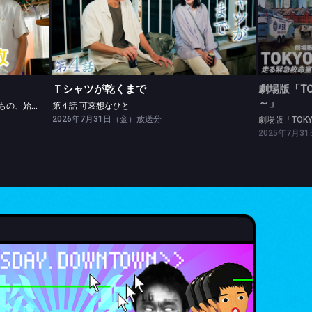
Ｔシャツが乾くまで
劇場版「
第４話 「かわいい」で得るもの、失くすもの、始まる♥もの
第４話 可哀想なひと
劇場版「
Ｔシャツが乾くまで
劇場版「TO
～」
第４話 「かわいい」で得るもの、失くすもの、始まる♥もの
第４話 可哀想なひと
2026年7月31日（金）放送分
劇場版「TOK
2025年7月