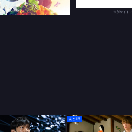
ェフ・赤松蘭菜（あかまつ・
乾孫六（いぬい・まごろく）
※別サイト
石聖、「K」の副料理長・布
の理事長・西門景勝（さいも
ねね）に宮澤エマ、岳の父親
ラクターで謎の男・淡島優作
克洋（しぶや・かつひろ）に
ラン「K」で世界中から集ま
真理の扉”を開くべく、【料
青春ストーリー！
(C)TBS (C)小林有吾／講談社
あと4日