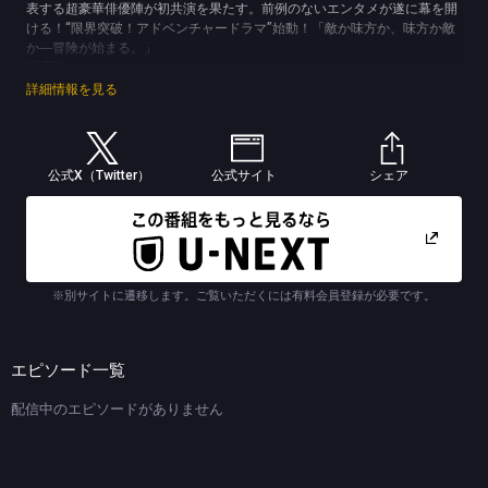
表する超豪華俳優陣が初共演を果たす。前例のないエンタメが遂に幕を開
ける！“限界突破！アドベンチャードラマ”始動！「敵か味方か、味方か敵
か―冒険が始まる。」
(C)TBS
詳細情報を見る
公式X（Twitter）
公式サイト
シェア
※別サイトに遷移します。ご覧いただくには有料会員登録が必要です。
エピソード一覧
配信中のエピソードがありません