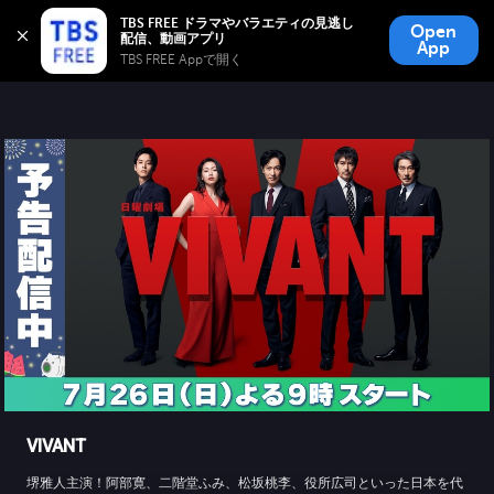
TBS FREE
TBS FREE ドラマやバラエティの見逃し
Open
無料見逃し配信
App
TBS FREE Appで開く 
VIVANT
堺雅人主演！阿部寛、二階堂ふみ、松坂桃李、役所広司といった日本を代