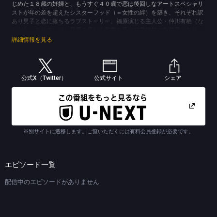
じめた１８歳の妊婦と、もうすぐ４０歳で恋は後回しなアートスペシャリ
ストが年の差を超えたシスターフッド（＝女性の絆）を築き、それぞれ訳
あり男子と恋に落ちるラブストーリー。福原演じる主人公・仲川有栖（な
かがわ・ありす）は、最愛の母から影響を受けて美術館の学芸員となり、
海外で活躍できるキュレーターになることを夢見ている高校３年生。その
詳細情報を見る
母を１１歳のときに突然病気で亡くしてからは、消防士の父と２人暮ら
し。推薦で大学の文学部芸術学科への進学も決まっていた最中、予期せぬ
妊娠によって１８歳の人生が一変する。一方、深田が演じるもう１人の主
人公・成瀬瞳子（なるせ・とうこ）は、もうすぐ４０歳になるビジネスパ
公式X（Twitter）
公式サイト
シェア
ーソン。現代アートを扱う会社で、アートとビジネスを繋ぐ仕事をしてい
るやり手のアートスペシャリストであるが、１０年間恋はマナーモードの
まま。そんな年の差が倍以上で生き方も立場も違う２人が偶然出会うこと
によってお互いの人生が大きく変わることに――。人生の大きな転機の中
で出会った２人の女性を通じて、今の時代の女性の生き方や悩み、葛藤を
それぞれの目線で描くオリジナルストーリー。
※別サイトに遷移します。ご覧いただくには有料会員登録が必要です。
(C)TBS
エピソード一覧
配信中のエピソードがありません