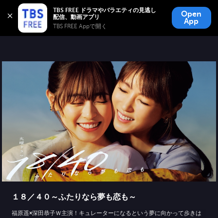
TBS FREE
TBS FREE ドラマやバラエティの見逃し
Open
無料見逃し配信
App
TBS FREE Appで開く 
１８／４０～ふたりなら夢も恋も～
福原遥×深田恭子Ｗ主演！キュレーターになるという夢に向かって歩きは