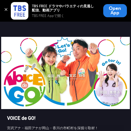
TBS FREE
TBS FREE ドラマやバラエティの見逃し
Open
無料見逃し配信
App
TBS FREE Appで開く 
VOICE de GO!
宮武アナ・福田アナが岡山・香川の市町村を深掘り取材！