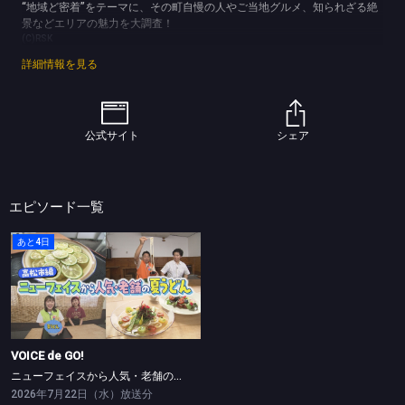
“地域ど密着”をテーマに、その町自慢の人やご当地グルメ、知られざる絶
景などエリアの魅力を大調査！
(C)RSK
詳細情報を見る
公式サイト
シェア
エピソード一覧
あと4日
VOICE de GO!
ニューフェイスから人気・老舗の夏うどん 高松市編
VOICE de GO!
ニューフェイスから人気・老舗の夏うどん 高松市編
2026年7月22日（水）放送分