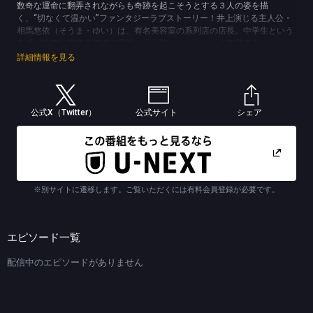
数奇な運命に翻弄されながらも奇跡を起こそうとする３人の姿を描
く、“切なくて温かい”ファンタジーラブストーリー！井上演じる主人公・
相馬悠依（そうま・ゆい）は、有名美容室の系列店の店長。中学生という
多感な時期に家庭の事情で里親の元へ預けられ、そこで鳥野直木（とり
の・なおき）と出会う。その後、直木とは別々の道を歩み音信不通だった
詳細情報を見る
が、直木が営む料理店で偶然再会。昔と変わらない空気感の直木に自然と
惹かれた悠依は、彼となら幸せになれるという確信を持つが、直木は突然
姿を消してしまうのだった…。実力派女優の井上が、突然命を落としてし
まった恋人を想い、悩みながらも少しずつ前を向いて歩み出す切ない主人
公式X（Twitter）
公式サイト
シェア
公を熱演する。そして、佐藤が演じる直木は、悠依と同じく家庭の事情で
里親に預けられた過去を持つ。料理人の道を目指していた直木は小さな店
をオープンさせ、そこで悠依と偶然の再会を果たす。悠依と一緒に過ごす
時間が長くなるにつれ、この先の人生も一緒に歩んでいきたいと思うよう
になるが、ある日突然事件に巻き込まれ、死んだ時の記憶が無いまま魂と
なって現世をさまようことになってしまう…。さらに、現世をさまよう直
※別サイトに遷移します。ご覧いただくには有料会員登録が必要です。
木と唯一意思の疎通ができる刑事・魚住譲（うおずみ・ゆずる）を演じる
のは松山ケンイチ。実家は千年続く寺であり、霊媒体質の家系に生まれた
が幼少期からその才能は一切なかった譲。しかし、とある事件を追ってい
る最中に、魂となって現世をさまよう直木の姿が見えることに気づく。戸
エピソード一覧
惑いを隠せないまま、直木の思いを伝えるため悠依に接触を図るのだ
が…。そんな３人が関わり合いながら、“当たり前のことは、決して当たり
配信中のエピソードがありません
前ではない”というメッセージを伝えると共に、“その当たり前がどんなに
愛おしくかけがえのないものか”を改めて訴えかける完全オリジナルスト
ーリー！
(C)TBSスパークル／TBS