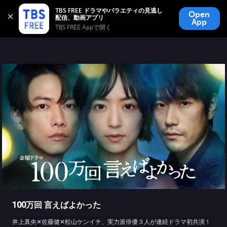
TBS FREE
TBS FREE ドラマやバラエティの見逃し
Open
無料見逃し配信
App
TBS FREE Appで開く 
100万回 言えばよかった
井上真央✕佐藤健✕松山ケンイチ、実力派俳優３人が連続ドラマ初共演！