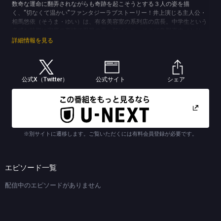
数奇な運命に翻弄されながらも奇跡を起こそうとする３人の姿を描
く、“切なくて温かい”ファンタジーラブストーリー！井上演じる主人公・
相馬悠依（そうま・ゆい）は、有名美容室の系列店の店長。中学生という
多感な時期に家庭の事情で里親の元へ預けられ、そこで鳥野直木（とり
の・なおき）と出会う。その後、直木とは別々の道を歩み音信不通だった
詳細情報を見る
が、直木が営む料理店で偶然再会。昔と変わらない空気感の直木に自然と
惹かれた悠依は、彼となら幸せになれるという確信を持つが、直木は突然
姿を消してしまうのだった…。実力派女優の井上が、突然命を落としてし
まった恋人を想い、悩みながらも少しずつ前を向いて歩み出す切ない主人
公式X（Twitter）
公式サイト
シェア
公を熱演する。そして、佐藤が演じる直木は、悠依と同じく家庭の事情で
里親に預けられた過去を持つ。料理人の道を目指していた直木は小さな店
をオープンさせ、そこで悠依と偶然の再会を果たす。悠依と一緒に過ごす
時間が長くなるにつれ、この先の人生も一緒に歩んでいきたいと思うよう
になるが、ある日突然事件に巻き込まれ、死んだ時の記憶が無いまま魂と
なって現世をさまようことになってしまう…。さらに、現世をさまよう直
※別サイトに遷移します。ご覧いただくには有料会員登録が必要です。
木と唯一意思の疎通ができる刑事・魚住譲（うおずみ・ゆずる）を演じる
のは松山ケンイチ。実家は千年続く寺であり、霊媒体質の家系に生まれた
が幼少期からその才能は一切なかった譲。しかし、とある事件を追ってい
る最中に、魂となって現世をさまよう直木の姿が見えることに気づく。戸
エピソード一覧
惑いを隠せないまま、直木の思いを伝えるため悠依に接触を図るのだ
が…。そんな３人が関わり合いながら、“当たり前のことは、決して当たり
配信中のエピソードがありません
前ではない”というメッセージを伝えると共に、“その当たり前がどんなに
愛おしくかけがえのないものか”を改めて訴えかける完全オリジナルスト
ーリー！
(C)TBSスパークル／TBS