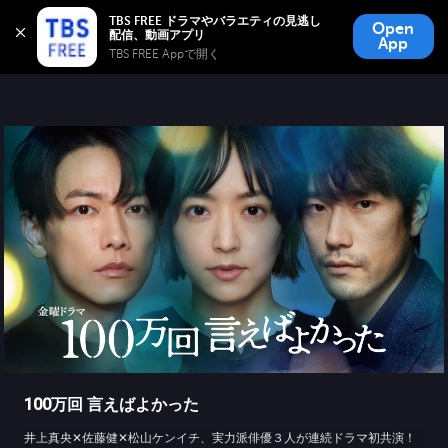
TBS FREE
TBS FREE ドラマやバラエティの見逃し
Open
無料見逃し配信
App
TBS FREE Appで開く 
100万回 言えばよかった
井上真央✕佐藤健✕松山ケンイチ、実力派俳優３人が連続ドラマ初共演！